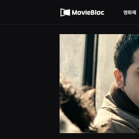
무
이용약관
비
블
영화제
록
개인정보 처리방침
은
단
편
영
화
와
독
립
영
화
를
중
심
으
로
다
양
한
작
품
을
감
상
하
고
발