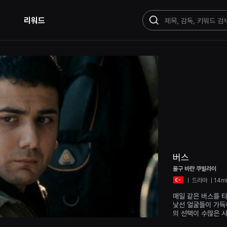
리워드
검
색
버스
올구 바란 쿠빌라이
ㅣ
드라마
ㅣ14m
매일 같은 버스를 
낯선 얼굴들이 가득
의 선택이 수많은 사
엔 무슨 일이 벌어