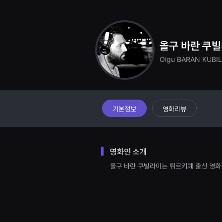
견
할
수
있
는
온
올구 바란 쿠
라
인
Olgu BARAN KUBI
스
트
리
밍
플
랫
폼
기본정보
영화리뷰
입
니
다.
국
내
영화인 소개
외
단
올구 바란 쿠빌라이는 튀르키예 출신 영화
편
영
화
를
손
쉽
게
찾