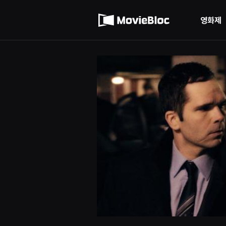
무
이용약관
비
블
영화제
록
개인정보 처리방침
은
단
편
영
화
와
독
립
영
화
를
중
심
으
로
다
양
한
작
품
을
감
상
하
고
발