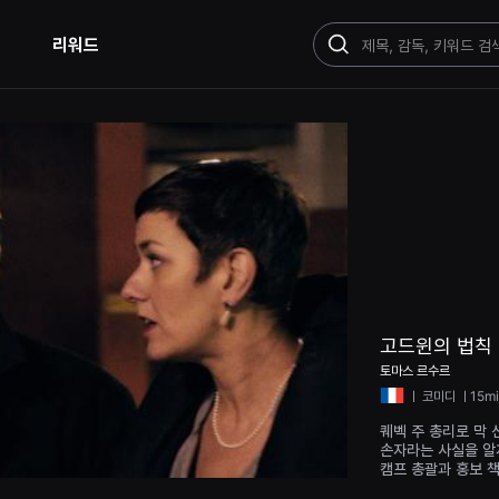
리워드
검
색
고드윈의 법칙
토마스 르수르
ㅣ
코미디
ㅣ15mi
퀘벡 주 총리로 막
손자라는 사실을 알게
캠프 총괄과 홍보 