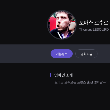
견
할
수
있
는
온
토마스 르수르
라
인
Thomas LESOURD
스
트
리
밍
플
랫
폼
기본정보
영화리뷰
입
니
다.
국
내
영화인 소개
외
단
토마스 르수르는 프랑스 출신 영화감독이다
편
영
화
를
손
쉽
게
찾