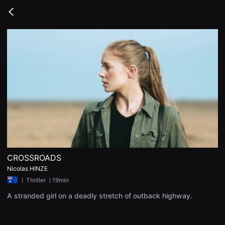
무
비
Go
블
back
록
은
단
편
영
화
와
독
립
영
화
를
중
심
으
로
다
양
CROSSROADS
한
Nicolas HINZE
작
품
ㅣ
Thriller
ㅣ19min
을
감
A stranded girl on a deadly stretch of outback highway.
상
하
고
발