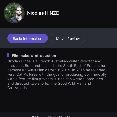
견
할
수
Nicolas HINZE
있
는
온
라
인
스
트
Basic Information
Movie Review
리
밍
플
랫
Filmmakers Introduction
폼
Nicolas Hinze is a French Australian writer, director and
입
니
producer. Born and raised in the South East of France, he
다.
became an Australian citizen in 2014. In 2015 he founded
국
Feral Cat Pictures with the goal of producing commercially
내
viable feature film projects. Hinze has written, produced
외
and directed two shorts, The Good Wild Man and
단
Crossroads.
편
영
화
를
손
쉽
게
찾