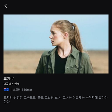
무
비
Go
블
back
록
은
단
편
영
화
와
독
립
영
화
를
중
심
으
로
다
양
교차로
한
니콜라스 힌체
작
품
ㅣ
스릴러
ㅣ19min
을
감
오지의 위험한 고속도로, 홀로 고립된 소녀. 그녀는 어떻게든 목적지에 닿아야
상
한다.
하
고
발