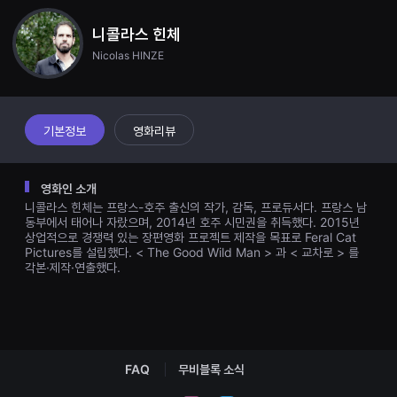
견
할
니콜라스 힌체
수
있
Nicolas HINZE
는
온
라
인
스
트
기본정보
영화리뷰
리
밍
플
랫
영화인 소개
폼
니콜라스 힌체는 프랑스-호주 출신의 작가, 감독, 프로듀서다. 프랑스 남
입
니
동부에서 태어나 자랐으며, 2014년 호주 시민권을 취득했다. 2015년
다.
상업적으로 경쟁력 있는 장편영화 프로젝트 제작을 목표로 Feral Cat
국
Pictures를 설립했다. < The Good Wild Man > 과 < 교차로 > 를
내
각본·제작·연출했다.
외
단
편
영
화
를
손
쉽
FAQ
무비블록 소식
게
찾