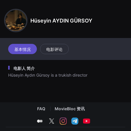
견
할
수
있
Hüseyin AYDIN GÜRSOY
는
온
라
인
스
트
리
基本情况
电影评论
밍
플
랫
폼
电影人 简介
입
니
Hüseyin Aydın Gürsoy is a trukish director
다.
국
내
외
단
편
영
화
FAQ
MovieBloc 资讯
를
손
medium
twitter
instagram
telegram
youtube
쉽
게
찾