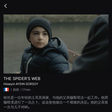
무
비
Go
블
back
록
은
단
편
영
화
와
독
립
영
화
를
중
심
으
로
다
양
THE SPIDER'S WEB
한
Hüseyin AYDIN GÜRSOY
작
품
ㅣ
剧情
ㅣ17min
을
감
哈坎是一位年轻的土耳其画家，与他的父亲穆斯塔法一起工作。他用
상
咖啡渣进行了一次占卜，这迫使他做出一个艰难的决定。他的父亲第
하
고
一次与儿子对峙。
발