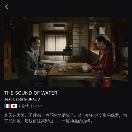
무
비
Go
블
back
록
은
단
편
영
화
와
독
립
영
화
를
중
심
으
로
다
양
THE SOUND OF WATER
한
Jean Baptiste BRAUD
작
품
ㅣ
剧情
ㅣ12min
을
감
某天在大阪，千纱都一声不响地消失了。曾与她有过交集的保罗，为
상
了找到她，启程前往高野山——一座神圣的山峰。
하
고
발