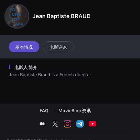
견
할
수
Jean Baptiste BRAUD
있
는
온
라
인
스
트
基本情况
电影评论
리
밍
플
랫
电影人 简介
폼
입
Jean Baptiste Braud is a French director
니
다.
국
내
외
단
편
FAQ
MovieBloc 资讯
영
화
를
medium
twitter
instagram
telegram
youtube
손
쉽
게
찾