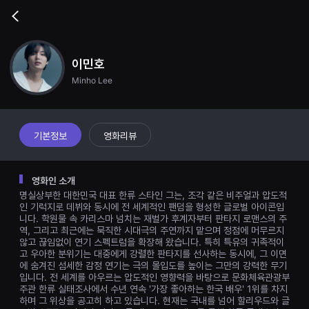
무
비
Go
블
back
록
은
단
이민호
편
영
Minho Lee
화
와
독
립
영
기본정보
영화리뷰
화
를
중
심
영화인 소개
으
로
명실상부한 대한민국 대표 한류 스타인 그는, 조각 같은 비주얼과 압도적
다
인 기럭지로 데뷔와 동시에 전 세계적인 팬덤을 형성한 글로벌 아이콘입
양
니다. 학원물 속 카리스마 넘치는 재벌가 후계자부터 판타지 로맨스의 주
한
역, 그리고 최근에는 묵직한 시대극의 주연까지 맡으며 정점에 머무르지
작
않고 끊임없이 연기 스펙트럼을 확장해 왔습니다. 특히 특유의 귀족적이
품
을
고 우아한 분위기는 대중에게 강렬한 판타지를 선사하는 동시에, 그 이면
감
에 숨겨진 섬세한 감정 연기는 극의 몰입도를 높이는 그만의 강력한 무기
상
입니다. 전 세계를 아우르는 압도적인 영향력을 바탕으로 문화체육관광부
하
주관 한류 실태조사에서 수년 연속 '가장 좋아하는 한국 배우' 1위를 차지
고
하며 그 위상을 공고히 하고 있습니다. 현재는 국내를 넘어 할리우드와 글
발