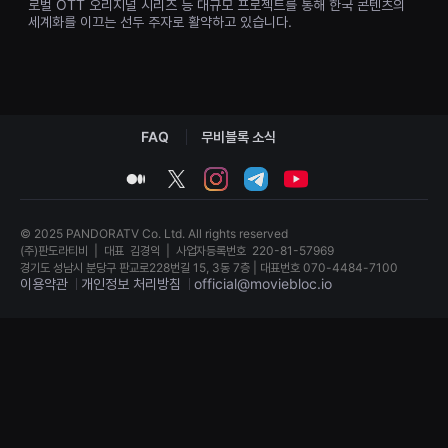
로벌 OTT 오리지널 시리즈 등 대규모 프로젝트를 통해 한국 콘텐츠의
견
세계화를 이끄는 선두 주자로 활약하고 있습니다.
할
수
있
는
온
라
인
스
FAQ
무비블록 소식
트
리
밍
medium
twitter
instagram
telegram
youtube
플
랫
폼
입
© 2025 PANDORATV Co. Ltd. All rights reserved
니
(주)판도라티비
|
대표
김경익
|
사업자등록번호
220-81-57969
다.
경기도 성남시 분당구 판교로228번길 15, 3동 7층 | 대표번호 070-4484-7100
국
이용약관
개인정보 처리방침
official@moviebloc.io
내
외
단
독
편
립
영
영
화
화
를
단
손
편
쉽
영
게
화
찾
독