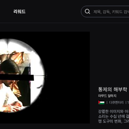
리워드
검
색
통제의 해부학
마무드 알하지
ㅣ
다큐멘터리
ㅣ1
강렬한 이미지와 아
소리는 수십 년에 
쟁 도구의 변화, 그
인 사람들에게 가해