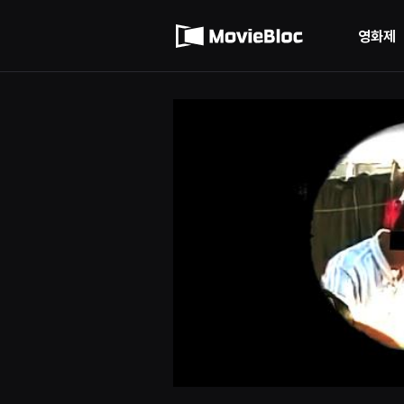
무
이용약관
비
블
영화제
록
개인정보 처리방침
은
단
편
영
화
와
독
립
영
화
를
중
심
으
로
다
양
한
작
품
을
감
상
하
고
발