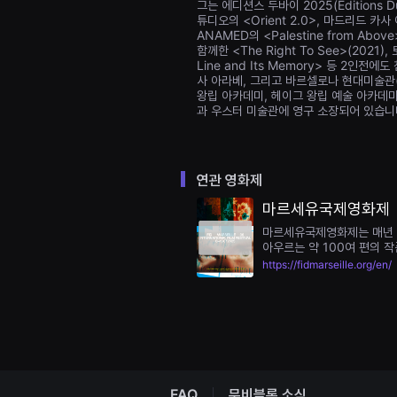
그는 에디션스 두바이 2025(Editions D
을
튜디오의 <Orient 2.0>, 마드리드 카사 
수
ANAMED의 <Palestine from A
있
고,
함께한 <The Right To See>(202
새
Line and Its Memory> 등 2인
로
사 아라베, 그리고 바르셀로나 현대미술관(
운
왕립 아카데미, 헤이그 왕립 예술 아카데미, 
감
과 우스터 미술관에 영구 소장되어 있습니
성
과
메
시
지
연관 영화제
를
담
마르세유국제영화제
은
독
마르세유국제영화제는 매년 초
립
아우르는 약 100여 편의 
영
마르세유국제영화제는 독립 
화
https://fidmarseille.org/en/
를
있습니다. 또한, 영화제 프
폭
관객과 창작자 간의 활발한 
넓
계속됩니다. 매회 영화제는 
게
FIDCampus와 함께 진
만
조직합니다. 다양한 파트너들과
날
영화 교육 워크숍을 운영하
수
있
어
FAQ
무비블록 소식
단