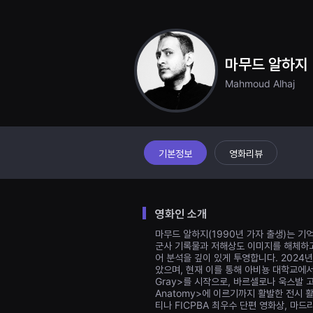
견
할
수
있
는
온
마무드 알하지
라
인
Mahmoud Alhaj
스
트
리
밍
플
랫
폼
기본정보
영화리뷰
입
니
다.
국
내
영화인 소개
외
단
마무드 알하지(1990년 가자 출생)는 기
편
군사 기록물과 저해상도 이미지를 해체하고
영
어 분석을 깊이 있게 투영합니다. 2024년, 알하
화
를
았으며, 현재 이를 통해 아비뇽 대학교에서 
손
Gray>를 시작으로, 바르셀로나 욱스발 고체스 
쉽
Anatomy>에 이르기까지 활발한 전시 활
게
티나 FICPBA 최우수 단편 영화상, 마드리
찾