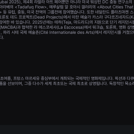
ubai 2025), 제4회 라말라 아트 페어뿐만 아니라 미국 워싱턴 DC 중동 연구소의 <Ar
아라베의 <Tadafuq Flow>, 예루살렘 알 호아시 갤러리의 <About Cities Tha
bove> 등 유럽, 중동, 미국 전역의 그룹전에 참여했습니다. 또한 네덜란드 플라츠마켄 
1), 토론토 데드 프로젝트(Dead Projects)에서 이란 예술가 카스라 구다르즈네자드(Ka
전에도 참여한 바 있습니다. 2025년에는 테하(Teja, 마드리드)의 지원으로 단기 레지
MACBA)과 협력한 라 에스코세사(La Escocesa)에서 워크숍, 토론회, 영화 
파리 시테 국제 예술촌(Cité Internationale des Arts)에서 레지던시를 
다.
여름, 프랑스 마르세유 중심부에서 개최되는 국제적인 영화제입니다. 픽션과 다큐멘
작품을 선보이며, 그중 다수가 세계 최초또는 국제 최초로 상영됩니다. 독창적인 목
영화계의 핵심적인 영화제로, 새로운 재능을 발굴하고 선구적인 영화적 발견을 이끄
로그램의 일환으로 영화계 및 현대 미술계의 거장들을 기리는 대규모 회고전을 진행
교류와 친밀함을 중요하게 여깁니다. 상영관 앞에서 아침부터 시작되는 열띤 토론과
국제 공동 제작 플랫폼인 FIDLab, 그리고 유럽 및 메디테리안 지역의 예술·영화 
행됩니다. 영화제가 끝난 후에도 마르세유국제영화제는 연중 내내 마르세유를 비롯한 
 함께 프로그램 기획 및 ‘카르트 블랑슈(Carte Blanche)’ 행사를 고안하며,
며 영화제의 활기를 이어가고 있습니다.