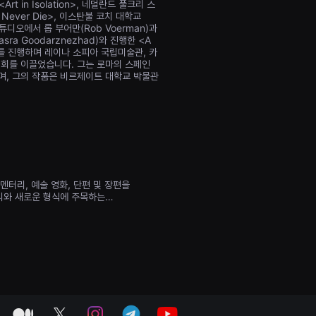
t in Isolation>, 네덜란드 풀크리 스
t Never Die>, 이스탄불 코치 대학교
스튜디오에서 롭 부어만(Rob Voerman)과
sra Goodarznezhad)와 진행한 <A
던시를 진행하며 레이나 소피아 국립미술관, 카
상영회를 이끌었습니다. 그는 로마의 스페인
거쳤으며, 그의 작품은 비르제이트 대학교 박물관
터리, 예술 영화, 단편 및 장편을
소리와 새로운 형식에 주목하는
는 중추적인 역할로 국제적인 명성을 얻고
하기도 합니다. 마르세유국제영화제는 특히
 만남은 축제 공간으로 이어져 밤늦게까지
전공 학생들을 위한 교육 레지던시인
프랑스 전역 및 전 세계에서 상영회를
 폭넓은 관객을 대상으로 한 아웃리치 활동과
medium
twitter
instagram
telegram
youtube