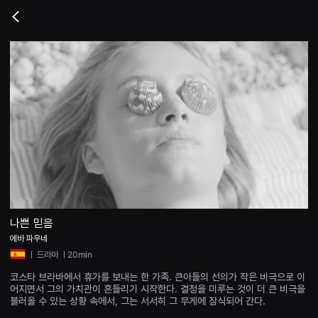
무
비
Go
블
back
록
은
단
편
영
화
와
독
립
영
화
를
중
심
으
로
다
양
나쁜 믿음
한
에바 파우네
작
품
ㅣ
드라마
ㅣ20min
을
감
코스타 브라바에서 휴가를 보내는 한 가족. 큰아들의 선의가 작은 비극으로 이
상
어지면서 그의 가치관이 흔들리기 시작한다. 결정을 미루는 것이 더 큰 비극을
하
불러올 수 있는 상황 속에서, 그는 서서히 그 무게에 잠식되어 간다.
고
발