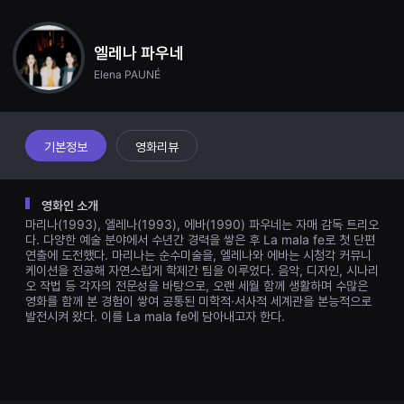
견
할
수
있
엘레나 파우네
는
Elena PAUNÉ
온
라
인
스
트
리
기본정보
영화리뷰
밍
플
랫
폼
영화인 소개
입
마리나(1993), 엘레나(1993), 에바(1990) 파우네는 자매 감독 트리오
니
다.
다. 다양한 예술 분야에서 수년간 경력을 쌓은 후 La mala fe로 첫 단편
국
연출에 도전했다. 마리나는 순수미술을, 엘레나와 에바는 시청각 커뮤니
내
케이션을 전공해 자연스럽게 학제간 팀을 이루었다. 음악, 디자인, 시나리
외
오 작법 등 각자의 전문성을 바탕으로, 오랜 세월 함께 생활하며 수많은
단
영화를 함께 본 경험이 쌓여 공통된 미학적·서사적 세계관을 본능적으로
편
발전시켜 왔다. 이를 La mala fe에 담아내고자 한다.
영
화
를
손
쉽
게
찾