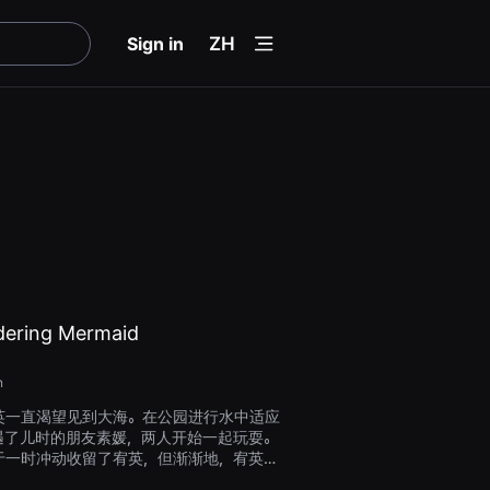
menu
Sign in
ZH
ndering Mermaid
n
英一直渴望见到大海。在公园进行水中适应
遇了儿时的朋友素媛，两人开始一起玩耍。
于一时冲动收留了宥英，但渐渐地，宥英在
越来越重要的位置，让她感到安心。然而有