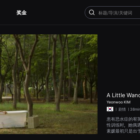
奖金
搜
索
A Little Wa
Yeonwoo KIM
ㅣ
剧情
ㅣ38mi
患有恐水症的宥
性训练时，她偶
素媛最初只是出
她生活中占据了