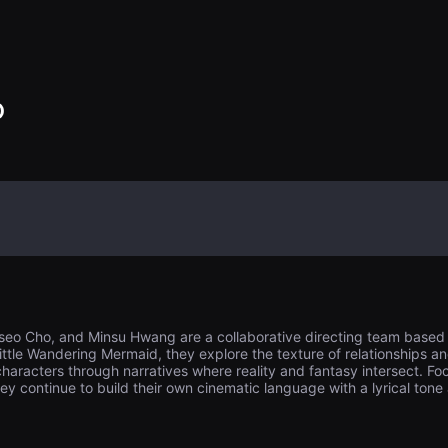
一天，素媛在宥
O
nseo Cho, and Minsu Hwang are a collaborative directing team base
ittle Wandering Mermaid, they explore the texture of relationships and
 characters through narratives where reality and fantasy intersect. 
ey continue to build their own cinematic language with a lyrical tone 