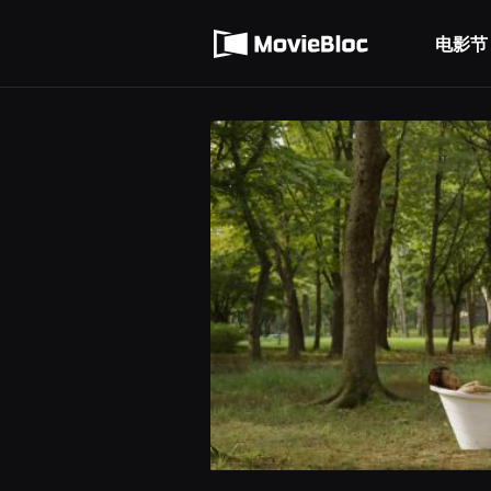
무
使用服务条款
비
블
电影节
隐私条款
록
은
단
편
영
화
와
독
립
영
화
를
중
심
으
로
다
양
한
작
품
을
감
상
하
고
발