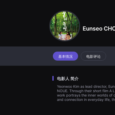
견
할
수
있
는
온
라
Eunseo CH
인
스
트
리
밍
플
랫
폼
基本情况
电影评论
입
니
다.
국
내
电影人 简介
외
단
Yeonwoo Kim as lead director, Eu
편
NOUE. Through their short film A L
영
화
work portrays the inner worlds of
를
and connection in everyday life, th
손
쉽
게
찾