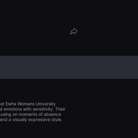
英的围巾下发现了一些不为人知的秘密……
d at Ewha Womans University
 emotions with sensitivity. Their
Focusing on moments of absence
and a visually expressive style.