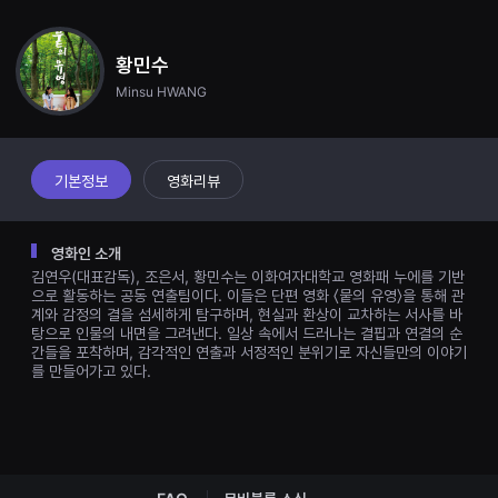
견
할
수
있
황민수
는
Minsu HWANG
온
라
인
스
트
리
기본정보
영화리뷰
밍
플
랫
폼
영화인 소개
입
김연우(대표감독), 조은서, 황민수는 이화여자대학교 영화패 누에를 기반
니
다.
으로 활동하는 공동 연출팀이다. 이들은 단편 영화 〈뭍의 유영〉을 통해 관
국
계와 감정의 결을 섬세하게 탐구하며, 현실과 환상이 교차하는 서사를 바
내
탕으로 인물의 내면을 그려낸다. 일상 속에서 드러나는 결핍과 연결의 순
외
간들을 포착하며, 감각적인 연출과 서정적인 분위기로 자신들만의 이야기
단
를 만들어가고 있다.
편
영
화
를
손
쉽
게
찾