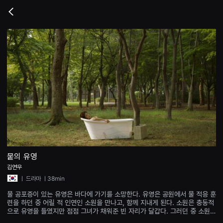
무
비
Go
블
back
록
은
단
편
영
화
와
독
립
영
화
를
중
심
으
로
다
양
뭍의 유영
한
김연우
작
품
ㅣ
드라마
ㅣ38min
을
감
물 공포증이 있는 유영은 바다에 가기를 소망한다. 유영은 공원에서 물 적응 훈
상
련을 하던 중 어릴 적 인연인 소원을 만나고, 함께 지내게 된다. 소원은 충동적
하
으로 유영을 들였지만 점점 그녀가 채워준 빈 자리가 달갑다. 그러던 중 소원은
고
유영의 스카프 아래 숨겨져 있던 낯선 무언가를 마주하는데…
발