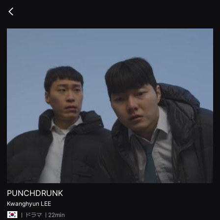
무
비
Go
블
back
록
은
단
편
영
화
와
독
립
영
화
를
중
심
으
로
다
양
한
작
품
을
감
PUNCHDRUNK
상
하
Kwanghyun LEE
고
ㅣ
ドラマ
ㅣ22min
발