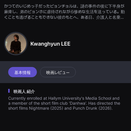
견
かつてのいじめっ子だったビョンチョルは、謎の事件の後に下半身が
할
수
麻痺し、弟のビョンホに虐待されながら惨めな生活を送っている。動
있
くことも逃げることもできない彼のもとへ、ある日、介護人と名乗る
는
見知らぬ男ジヌが訪ねてくる。
온
라
인
스
트
Kwanghyun LEE
리
밍
플
랫
폼
입
基本情報
映画レビュー
니
다.
국
내
외
映画人 紹介
단
Currently enrolled at Hallym University's Media School and
편
a member of the short film club 'Danhwa'. Has directed the
영
화
short films Nightmare (2025) and Punch Drunk (2026).
를
손
쉽
게
찾