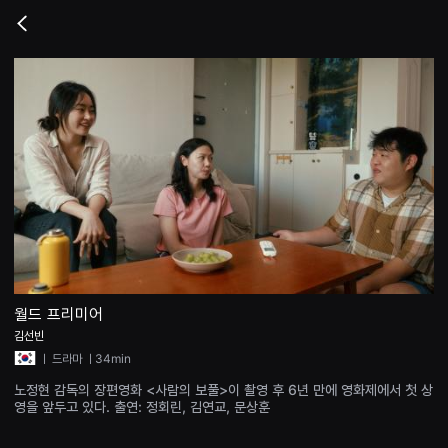
무
비
Go
블
back
록
은
단
편
영
화
와
독
립
영
화
를
중
심
으
로
다
양
월드 프리미어
한
김선빈
작
품
ㅣ
드라마
ㅣ34min
을
감
노정현 감독의 장편영화 <사람의 보풀>이 촬영 후 6년 만에 영화제에서 첫 상
상
영을 앞두고 있다. 출연: 정회린, 김연교, 문상훈
하
고
발