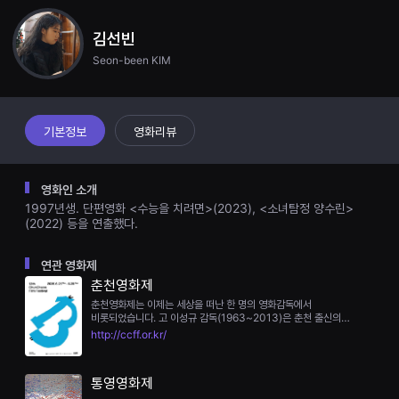
견
할
수
김선빈
있
Seon-been KIM
는
온
라
인
스
트
기본정보
영화리뷰
리
밍
플
랫
영화인 소개
폼
1997년생. 단편영화 <수능을 치려면>(2023), <소녀탐정 양수린>
입
니
(2022) 등을 연출했다.
다.
국
내
연관 영화제
외
춘천영화제
단
편
춘천영화제는 이제는 세상을 떠난 한 명의 영화감독에서
영
비롯되었습니다. 고 이성규 감독(1963~2013)은 춘천 출신의
화
다큐멘터리 프로듀서이자 감독으로, 왕성한 작품 활동과 함께
http://ccff.or.kr/
를
독립영화인의 권익을 위해 힘썼던 공익적인 인물이었습니다. 그는
손
세상을 떠나기 전 “한국의 독립예술영화를 사랑해 달라”는 유지를
쉽
남겼고, 1주기가 된 2014년 고 이성규 감독의 지인들이 모여 ‘한
통영영화제
게
사람으로 시작된 춘천다큐멘터리영화제’를 열었습니다. 이처럼
찾
춘천영화제는 지자체의 기획이 아닌 시민들의 자발적인 의지에 의해