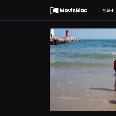
무
이용약관
비
블
영화제
록
개인정보 처리방침
은
단
편
영
화
와
독
립
영
화
를
중
심
으
로
다
양
한
작
품
을
감
상
하
고
발