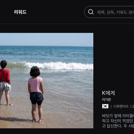
리워드
검
색
K에게
이가은
ㅣ
다큐멘터리
ㅣ2
바닷가 앞에 아이들이
하고 자신이 먹었던 
고 답신한다. 두 사
친다. 그리고 그들은