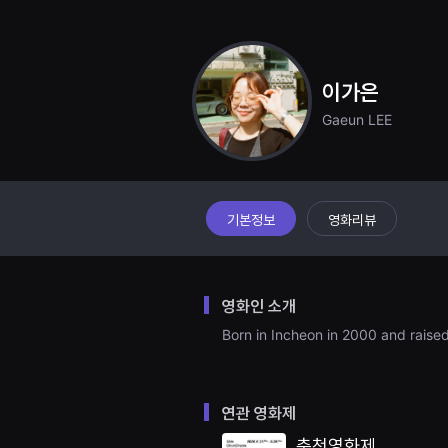
견
할
수
있
는
온
이가은
라
인
Gaeun LEE
스
트
리
밍
플
랫
폼
기본정보
영화리뷰
입
니
다.
국
내
영화인 소개
외
단
Born in Incheon in 2000 and raised
편
영
화
를
손
연관 영화제
쉽
게
춘천영화제
찾