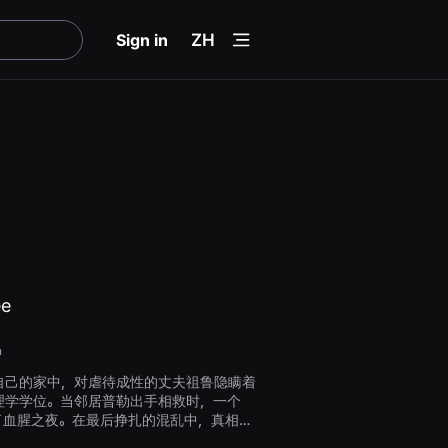
menu
Sign in
ZH
ee
n
自己的家中，对虐待成性的丈夫祖鲁隐瞒着
理学学位。当邻居普勒出手相救时，一个
了血腥之夜。在最后挣扎的混乱中，真相变
意识到好心没好报。