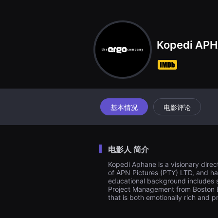
견
할
수
있
는
온
Kopedi AP
라
인
스
트
리
밍
플
랫
폼
基本情况
电影评论
입
니
다.
국
내
电影人 简介
외
단
Kopedi Aphane is a visionary dire
편
영
of APN Pictures (PTY) LTD, and has
화
educational background includes s
를
Project Management from Boston Bu
손
that is both emotionally rich and p
쉽
게
찾