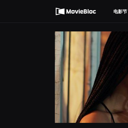
무
使用服务条款
비
블
电影节
隐私条款
록
은
단
편
영
화
와
독
립
영
화
를
중
심
으
로
다
양
한
작
품
을
감
상
하
고
발