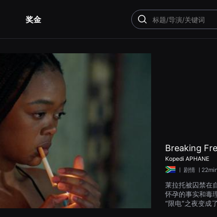
奖金
搜
索
Breaking Fr
Kopedi APHANE
ㅣ
剧情
ㅣ22mi
莱拉托被囚禁在
怀孕的事实和毒
“限电”之夜变成
成了武器，普勒