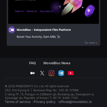
화
을
단
수
편
있
영
고,
화
새
독
로
립
운
영
감
MovieBloc - Independent Film Platform
화
성
단
과
Boost Your Activity, Earn MBL 🚀
편
메
영
시
Go now >
화
지
독
를
립
담
영
은
화
독
단
FAQ
MovieBloc News
립
편
영
영
화
medium
twitter
instagram
telegram
youtube
화
를
독
폭
립
넓
영
게
© 2025 PANDORATV Co. Ltd. All rights reserved
화
만
CEO
Kim Kyung ik
|
Business Reg. No.
220-81-57969
단
날
3-dong 7F, 15, Pangyo-ro 228beon-gil, Bundang-gu, Seongnam-si,
편
수
Gyeonggi-do, Republic of KoreaㅣT: 82 70-4484-7100
영
있
Terms of service
Privacy policy
official@moviebloc.io
화
어
독
단