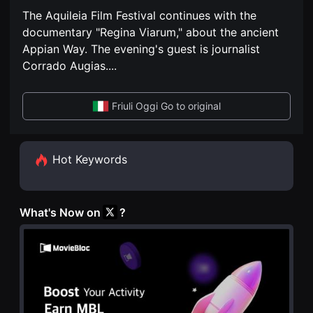
편
견
영
The Aquileia Film Festival continues with the
할
화
수
documentary "Regina Viarum," about the ancient
독
있
립
Appian Way. The evening's guest is journalist
는
영
온
Corrado Augias.
...
화
라
단
인
편
스
영
트
Friuli Oggi Go to original
화
리
독
밍
립
플
영
랫
화
폼
Hot Keywords
단
입
편
니
영
다.
화
국
독
내
What's Now on
?
립
외
영
단
화
편
단
영
편
화
영
를
화
손
독
쉽
립
게
영
찾