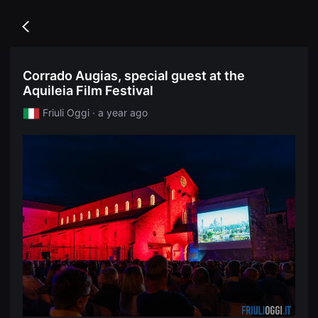
무
독
비
립
블
Go
영
록
back
화
은
단
단
편
편
Corrado Augias, special guest at the
영
영
화
Aquileia Film Festival
화
독
와
립
독
Friuli Oggi · a year ago
영
립
화
영
단
화
편
를
영
중
화
심
독
으
립
로
영
다
화
양
단
한
편
작
영
품
화
을
독
감
립
상
영
하
화
고
단
발