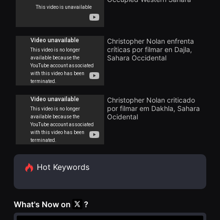
화
을
단
수
편
있
영
고,
화
새
독
Christopher Nolan enfrenta
로
립
críticas por filmar en Dajla,
운
영
감
Sahara Occidental
화
성
단
과
편
메
영
시
화
지
독
Christopher Nolan criticado
를
립
por filmar em Dakhla, Sahara
담
영
은
Ocidental
화
독
단
립
편
영
영
화
화
를
독
폭
립
Hot Keywords
넓
영
게
화
만
단
날
편
수
영
What's Now on
?
있
화
어
독
단