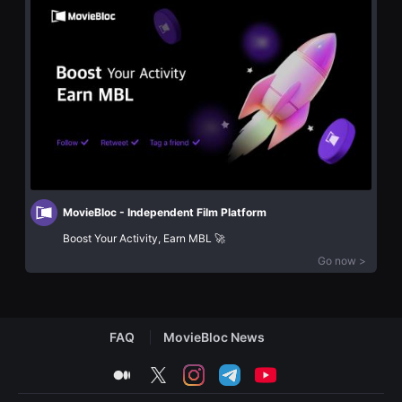
립
편
영
영
화
화
단
추
편
천,
영
독
화
립
독
영
립
화
영
추
화
천,
단
단
편
편
영
영
화
화
독
MovieBloc - Independent Film Platform
감
립
상,
영
Boost Your Activity, Earn MBL 🚀
독
화
립
Go now >
단
영
편
화
영
감
화
상
독
플
립
랫
FAQ
MovieBloc News
영
폼
화
을
medium
twitter
instagram
telegram
youtube
단
찾
편
는
영
이