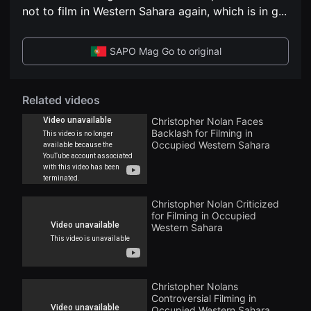
편
견
not to film in Western Sahara again, which is in g
...
영
할
화
수
독
있
립
는
SAPO Mag Go to original
영
온
화
라
단
인
편
스
영
Related videos
트
화
리
독
Christopher Nolan Faces
밍
립
플
Backlash for Filming in
영
랫
Occupied Western Sahara
화
폼
단
입
편
니
영
다.
화
국
독
Christopher Nolan Criticized
내
립
외
for Filming in Occupied
영
단
Western Sahara
화
편
단
영
편
화
영
를
화
손
독
Christopher Nolans
쉽
립
게
Controversial Filming in
영
찾
Occupied Western Sahara