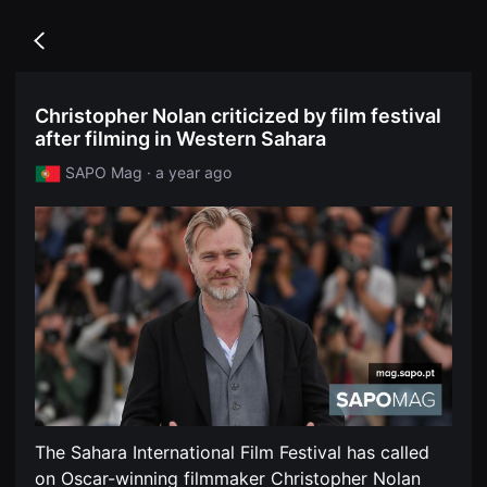
무
독
비
립
블
Go
영
록
back
화
은
단
단
편
편
Christopher Nolan criticized by film festival
영
영
화
after filming in Western Sahara
화
독
와
립
독
SAPO Mag · a year ago
영
립
화
영
단
화
편
를
영
중
화
심
독
으
립
로
영
다
화
양
단
한
편
작
영
품
화
을
독
감
립
상
영
하
The Sahara International Film Festival has called
화
고
단
on Oscar-winning filmmaker Christopher Nolan
발