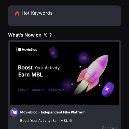
화
을
단
수
편
있
Hot Keywords
영
고,
화
새
독
로
립
운
영
감
What's Now on
?
화
성
단
과
편
메
영
시
화
지
독
를
립
담
영
은
화
독
단
립
편
영
영
화
화
를
독
폭
립
넓
영
게
화
만
단
날
MovieBloc - Independent Film Platform
편
수
영
있
Boost Your Activity, Earn MBL 🚀
화
어
독
Go now >
단