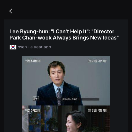
무
독
비
립
블
Go
영
록
back
화
은
단
단
편
편
Lee Byung-hun: "I Can't Help It": "Director
영
영
화
Park Chan-wook Always Brings New Ideas"
화
독
와
립
독
osen · a year ago
영
립
화
영
단
화
편
를
영
중
화
심
독
으
립
로
영
다
화
양
단
한
편
작
영
품
화
을
독
감
립
상
영
하
화
고
단
발