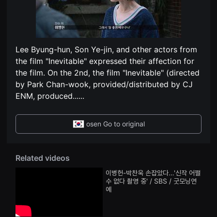
편
견
영
할
화
수
독
있
립
는
영
온
화
라
Lee Byung-hun, Son Ye-jin, and other actors from
단
인
편
the film "Inevitable" expressed their affection for
스
영
트
the film. On the 2nd, the film "Inevitable" (directed
화
리
독
by Park Chan-wook, provided/distributed by CJ
밍
립
플
ENM, produced...
...
영
랫
화
폼
단
입
편
니
osen Go to original
영
다.
화
국
독
내
립
외
영
단
Related videos
화
편
단
영
이병헌-박찬욱 손잡았다…'신작 어쩔
편
화
수 없다 촬영 중' / SBS / 굿모닝연
영
를
예
화
손
독
쉽
립
게
영
찾