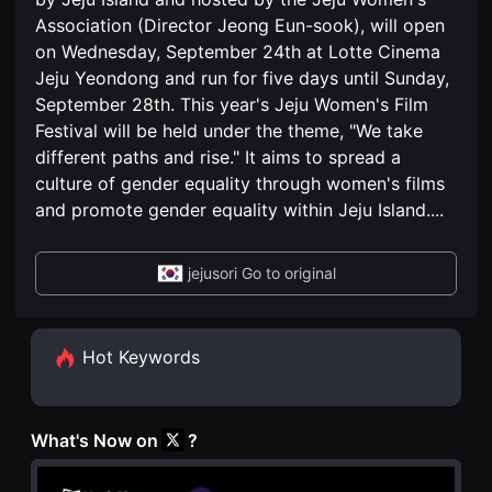
편
견
영
Association (Director Jeong Eun-sook), will open
할
화
수
on Wednesday, September 24th at Lotte Cinema
독
있
립
는
Jeju Yeondong and run for five days until Sunday,
영
온
September 28th. This year's Jeju Women's Film
화
라
단
인
Festival will be held under the theme, "We take
편
스
영
different paths and rise." It aims to spread a
트
화
리
culture of gender equality through women's films
독
밍
립
플
and promote gender equality within Jeju Island.
...
영
랫
화
폼
단
입
편
jejusori Go to original
니
영
다.
화
국
독
내
립
외
영
Hot Keywords
단
화
편
단
영
편
화
영
를
화
What's Now on
?
손
독
쉽
립
게
영
찾