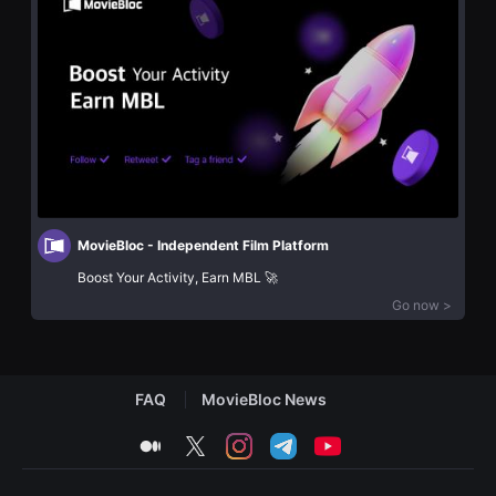
화
을
단
수
편
있
영
고,
화
새
독
로
립
운
영
감
화
성
단
과
편
메
영
시
화
지
독
를
립
담
MovieBloc - Independent Film Platform
영
은
화
Boost Your Activity, Earn MBL 🚀
독
단
립
Go now >
편
영
영
화
화
를
독
폭
립
넓
영
게
FAQ
MovieBloc News
화
만
단
날
편
medium
twitter
instagram
telegram
youtube
수
영
있
화
어
독
단