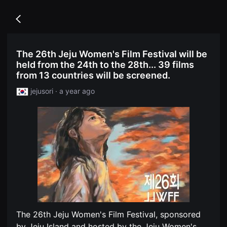
무
독
비
립
블
Go
영
록
back
화
은
단
단
편
편
The 26th Jeju Women's Film Festival will be
영
영
화
held from the 24th to the 28th... 39 films
화
독
와
from 13 countries will be screened.
립
독
영
립
jejusori · a year ago
화
영
단
화
편
를
영
중
화
심
독
으
립
로
영
다
화
양
단
한
편
작
영
품
화
을
독
감
립
상
영
하
The 26th Jeju Women's Film Festival, sponsored
화
고
단
발
by Jeju Island and hosted by the Jeju Women's