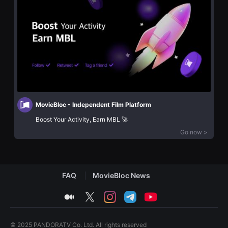
화
을
단
수
편
있
영
고,
화
새
독
로
립
운
영
감
화
성
단
과
편
메
영
시
화
지
독
를
MovieBloc - Independent Film Platform
립
담
영
Boost Your Activity, Earn MBL 🚀
은
화
독
Go now >
단
립
편
영
영
화
화
를
독
폭
립
넓
FAQ
MovieBloc News
영
게
화
만
단
medium
twitter
instagram
telegram
youtube
날
편
수
영
있
화
어
독
© 2025 PANDORATV Co. Ltd. All rights reserved
단