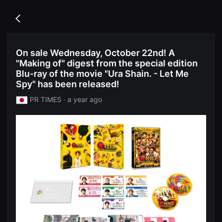
무
독
비
립
블
Go
영
록
back
화
은
단
단
편
편
On sale Wednesday, October 22nd! A
영
영
화
"Making of" digest from the special edition
화
독
와
Blu-ray of the movie "Ura Shain. - Let Me
립
독
영
Spy" has been released!
립
화
영
단
PR TIMES · a year ago
화
편
를
영
중
화
심
독
으
립
로
영
다
화
양
단
한
편
작
영
품
화
을
독
감
립
상
영
하
화
고
단
발