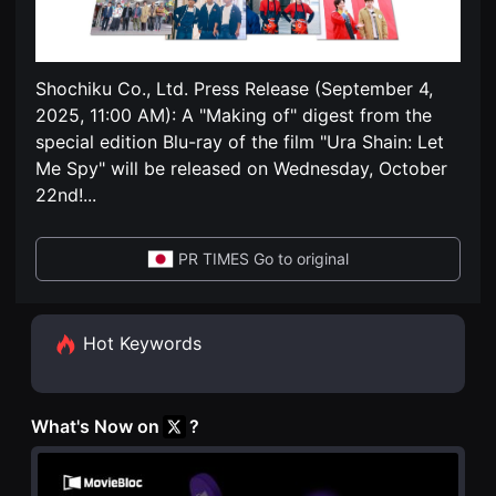
편
견
영
할
화
수
독
있
립
는
Shochiku Co., Ltd. Press Release (September 4,
영
온
화
라
2025, 11:00 AM): A "Making of" digest from the
단
인
편
special edition Blu-ray of the film "Ura Shain: Let
스
영
트
Me Spy" will be released on Wednesday, October
화
리
독
22nd!
...
밍
립
플
영
랫
화
폼
단
PR TIMES Go to original
입
편
니
영
다.
화
국
독
내
립
Hot Keywords
외
영
단
화
편
단
영
편
화
영
What's Now on
?
를
화
손
독
쉽
립
게
영
찾