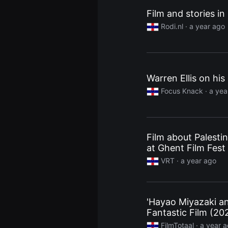
용
Film and stories in
자
에
Rodi.nl
· a year ago
게
적
합
합
니
다.
무
Warren Ellis on his
비
Focus Knack
· a yea
블
록
은
신
인
감
Film about Palestini
독
의
at Ghent Film Fes
단
편
VRT
· a year ago
영
화,
영
화
제
'Hayao Miyazaki an
출
Fantastic Film (20
품
단
FilmTotaal
· a year 