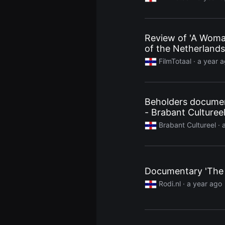
편
영
화,
화
제
Review of 'A Woman
성
있
of the Netherland
는
FilmTotaal
· a year 
독
립
영
화,
예
술
Beholders documenta
성
- Brabant Culturee
과
작
Brabant Cultureel
· 
품
성
을
갖
춘
독
Documentary 'The 
립
영
Rodi.nl
· a year ago
화
를
지
속
적