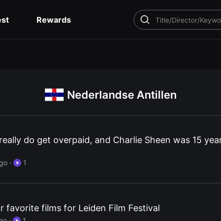
est
Rewards
SEARCH
Nederlandse Antillen
eally do get overpaid, and Charlie Sheen was 15 yea
ago
·
1
 favorite films for Leiden Film Festival
ago
·
1