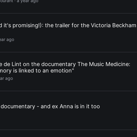
Courant
· a year ago
nd it's promising!): the trailer for the Victoria Beckham
ear ago
e de Lint on the documentary The Music Medicine:
ory is linked to an emotion"
ear ago
 documentary - and ex Anna is in it too