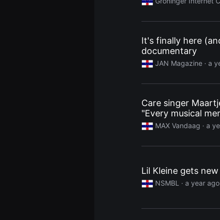
Groninger Internet 
편
영
화
추
천,
It's finally here (a
독
documentary
립
영
JAN Magazine
· a y
화
추
천,
단
편
Care singer Maartj
영
화
"Every musical mem
감
상,
MAX Vandaag
· a y
독
립
영
화
감
상
Lil Kleine gets new
플
NSMBL
· a year ago
랫
폼
을
찾
는
이