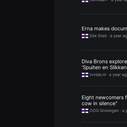
견
할
수
있
는
온
Erna makes docume
라
인
Ede Stad
· a year a
스
트
리
밍
플
랫
Diva Brons explore
폼
입
'Spuiten en Slikke
니
tvvisie.nl
· a year a
다.
국
내
외
단
편
Eight newcomers f
영
cow in silence"
화
를
OOG Groningen
· a 
손
쉽
게
찾