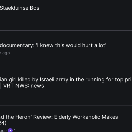
 Staelduinse Bos
 documentary: 'I knew this would hurt a lot'
r ago
an girl killed by Israeli army in the running for top pr
t | VRT NWS: news
d the Heron' Review: Elderly Workaholic Makes
24)
ago
·
1