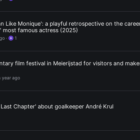
 Like Monique': a playful retrospective on the caree
s' most famous actress (2025)
ago
·
1
ry film festival in Meierijstad for visitors and make
l
a year ago
Last Chapter' about goalkeeper André Krul