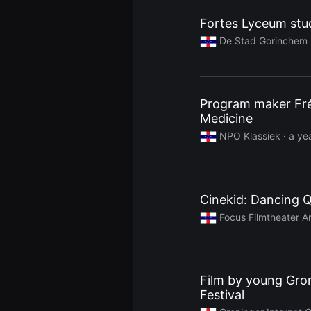
을
수
Fortes Lyceum stud
있
고,
De Stad Gorinchem
새
로
운
감
성
과
Program maker Fré
메
Medicine
시
지
NPO Klassiek
· a ye
를
담
은
독
립
영
Cinekid: Dancing 
화
를
Focus Filmtheater 
폭
넓
게
만
날
수
Film by young Gro
있
Festival
어
단