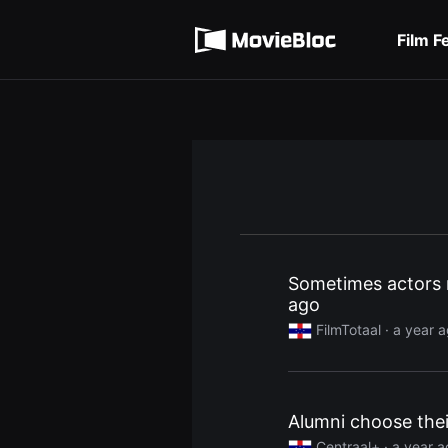
무
Terms of service
비
블
Film F
록
Privacy policy
은
단
편
영
화
와
독
립
영
화
를
중
심
으
로
Sometimes actors r
다
ago
양
한
FilmTotaal
· a year 
작
품
을
감
상
하
Alumni choose their
고
발
Centraal+
· a year 