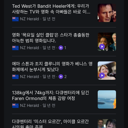
편
Ted West가 Bandit Heeler에게: 우리가
영
사랑하는 TV와 영화 속 아빠들은 바로 이분
화
추
들입니다.
NZ Herald
· 일 년 전
천,
독
립
영
영화 '목요일 살인 클럽'은 스타가 총출동한
화
아늑한 범죄 영화입니다.
추
천,
NZ Herald
· 일 년 전
·
1
단
편
영
에마 스톤과 조지 클루니의 영화가 베니스 영
화
감
화제에서 눈부시게 빛났다
상,
NZ Herald
· 일 년 전
·
2
독
립
영
화
138kg에서 74kg까지: 다큐멘터리에 담긴
감
Faren Ormond의 체중 감량 여정
상
플
NZ Herald
· 일 년 전
랫
폼
을
찾
다큐멘터리 '미스터 오르간', 마이클 오르간
는
시의원 출마 주제
이