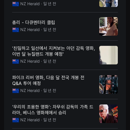
을
NZ Herald
· 일 년 전
수
있
고,
새
총리 - 다큐멘터리 클립
로
운
NZ Herald
· 일 년 전
감
성
과
메
'친밀하고 일선에서 지켜보는 아던 감독 영화,
시
이번 달 뉴질랜드 개봉 예정'
지
를
NZ Herald
· 일 년 전
담
은
독
파이크 리버 영화, 다음 달 전국 개봉 전
립
영
Q&A 투어 예정
화
를
NZ Herald
· 일 년 전
폭
넓
게
'우리의 조용한 영화': 자무쉬 감독의 가족 드
만
날
라마, 베니스 영화제에서 승리
수
NZ Herald
· 일 년 전
있
어
단