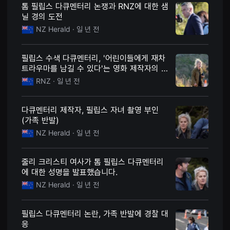
견
톰 필립스 다큐멘터리 논쟁과 RNZ에 대한 샘
할
닐 경의 도전
수
있
NZ Herald
· 일 년 전
는
온
라
필립스 수색 다큐멘터리, '어린이들에게 재차
인
스
트라우마를 남길 수 있다'는 영화 제작자의 주
트
장
RNZ
· 일 년 전
리
밍
플
랫
다큐멘터리 제작자, 필립스 자녀 촬영 부인
폼
(가족 반발)
입
니
NZ Herald
· 일 년 전
다.
국
내
외
줄리 크리스티 여사가 톰 필립스 다큐멘터리
단
에 대한 성명을 발표했습니다.
편
영
NZ Herald
· 일 년 전
화
를
손
쉽
필립스 다큐멘터리 논란, 가족 반발에 경찰 대
게
응
찾