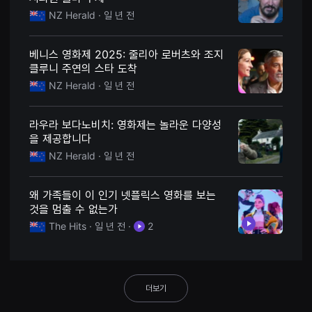
용
NZ Herald
· 일 년 전
자
에
게
적
베니스 영화제 2025: 줄리아 로버츠와 조지
합
클루니 주연의 스타 도착
합
니
NZ Herald
· 일 년 전
다.
무
비
라우라 보다노비치: 영화제는 놀라운 다양성
블
록
을 제공합니다
은
NZ Herald
· 일 년 전
신
인
감
독
왜 가족들이 이 인기 넷플릭스 영화를 보는
의
것을 멈출 수 없는가
단
편
The Hits
· 일 년 전
·
2
영
화,
영
화
제
출
더보기
품
단