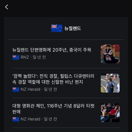
무
비
Go
블
back
록
은
단
뉴질랜드
편
영
화
와
독
뉴질랜드 단편영화제 20주년, 중국이 주목
립
영
RNZ
· 일 년 전
화
를
중
심
'깜짝 놀랐다': 전직 경찰, 필립스 다큐멘터리
으
속 경찰 역할에 대한 신랄한 비난 편지
로
다
NZ Herald
· 일 년 전
양
한
작
품
대형 영화관 체인, 116주년 기념 8달러 티켓
을
판매
감
상
NZ Herald
· 일 년 전
하
고
발