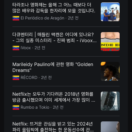
견
타라조나 영화제는 올해 그 어느 때보다 더
할
많은 배우와 감독을 한자리에 모을 것입니다.
수
있
El Periódico de Aragón
· 2년 전
는
온
라
인
다큐멘터리 | 매들린 맥캔은 어디에 있나요?
스
- 그의 실종 미스터리 - 진짜 범죄 - iVoox
트
의 팟캐스트
리
iVoox
· 2년 전
밍
플
랫
Marileidy Paulino에 관한 영화 "Golden
폼
입
Dreams"
니
RÉCORD
· 2년 전
다.
국
내
외
Netflix는 모두가 기다려온 2018년 영화를
단
방금 출시했으며 이미 세계에서 가장 많이 본
편
영
영화 중 하나입니다 - TyC Sports
Rumbo a Tokio
· 2년 전
화
를
손
쉽
Netflix: 뜨거운 관심을 받고 있는 2024년
게
파리 올림픽에 출전하는 한 운동선수에 관한
찾