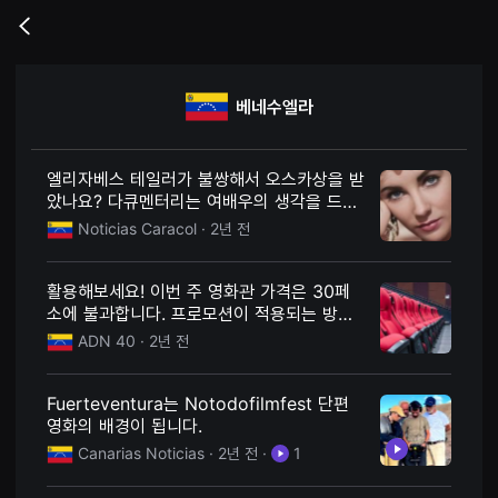
무
비
Go
블
back
록
은
단
베네수엘라
편
영
화
와
독
엘리자베스 테일러가 불쌍해서 오스카상을 받
립
았나요? 다큐멘터리는 여배우의 생각을 드러
영
낸다
화
Noticias Caracol
· 2년 전
를
중
심
활용해보세요! 이번 주 영화관 가격은 30페
으
로
소에 불과합니다. 프로모션이 적용되는 방식
다
입니다
ADN 40
· 2년 전
양
한
작
품
Fuerteventura는 Notodofilmfest 단편
을
영화의 배경이 됩니다.
감
상
Canarias Noticias
· 2년 전
·
1
하
고
발