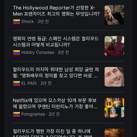
편
The Hollywood Reporter가 선정한 X-
영
화
Men 프랜차이즈 최고의 영화는 무엇입니까?
추
Shock
· 2년 전
천,
독
립
영
영화의 연령 등급: 스페인 시스템은 할리우드
화
시스템과 어떻게 비교됩니까?
추
천,
Hobby Consolas
· 2년 전
단
편
영
화
할리우드의 마지막 위대한 남성 희망 글렌 파
감
웰: “영화배우의 정의를 찾고 있다면 바로 그
상,
사람입니다”
독
EL PAÍS
· 2년 전
립
영
화
Netflix에 있으며 오스카상 10개 부문 후보
감
상
에 올랐으며 쿠엔틴 타란티노가 가장 좋아하
플
는 영화인 "영화에 보내는 러브레터"입니다.
Fotogramas
· 2년 전
랫
폼
을
찾
헐리우드가 행한 가장 미친 일 중 하나에
는
이