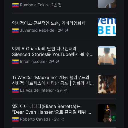
드라마틱 다큐멘터리 - TyC Sports
을
Rumbo a Tokio
· 2년 전
수
있
고,
새
역사적이고 근본적인 모습, 기바라영화제
로
운
Juventud Rebelde
· 2년 전
감
성
과
메
이제 A Guarda의 단편 다큐멘터리
시
Silenced Stories를 YouTube에서 볼 수
지
를
있습니다.
Infomiño.com
· 2년 전
담
은
독
립
Ti West의 "Maxxxine" 개봉: 헐리우드의
영
신화적 매트릭스에 나타난 공포 | 영화와 시
화
리즈 | 인테리어의 목소리
를
La Voz del Interior
· 2년 전
폭
넓
게
엘리아나 베레타(Eliana Berretta)는
만
날
“Dear Evan Hansen”으로 뮤지컬 데뷔 무
수
대에서 빛을 발합니다.
있
Roberto Cavada
· 2년 전
어
단