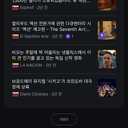
1,500만 달러가 소요되었습니다. 휴 잭맨이
용
출연한 이 영화는 실패했고 가장 비싼 장면
Espinof
· 2년 전
자
중 하나가 포함되었습니다.
에
게
적
할리우드 액션 전문가에 관한 다큐멘터리 시
합
리즈 '액션' 예고편 - The Seventh Art:
합
니
Your film website
El Séptimo Arte
· 2년 전
·
1
다.
무
비
블
비오는 주말에 딱 어울리는 넷플릭스에서 이
록
미 큰 인기를 끌고 있는 독일 신작 영화
은
신
LA NACION
· 2년 전
인
감
독
브로드웨이 뮤지컬 '시카고'가 코르도바 대극
의
단
장에 상륙
편
Diario Córdoba
· 2년 전
영
화,
영
화
제
출
더보기
품
단