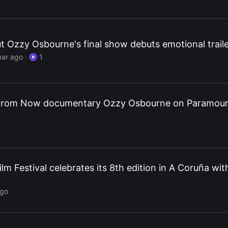
 Ozzy Osbourne's final show debuts emotional trail
ear ago
·
1
From Now documentary Ozzy Osbourne on Paramou
lm Festival celebrates its 8th edition in A Coruña wit
ago