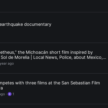
 earthquake documentary
etheus,” the Michoacán short film inspired by
 Sol de Morelia | Local News, Police, about Mexico,
e
 year ago
petes with three films at the San Sebastian Film
ra
ago
·
1