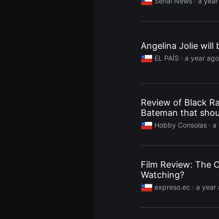
Senal News
· a year
편
영
화
추
천,
독
Angelina Jolie will 
립
EL PAÍS
· a year ago
영
화
추
천,
단
편
Review of Black Ra
영
화
Bateman that shou
감
상,
Hobby Consolas
· a
독
립
영
화
감
Film Review: The O
상
Watching?
플
랫
expreso.ec
· a year
폼
을
찾
는
이