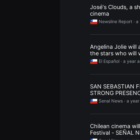
을
José's Clouds, a s
수
있
cinema
고,
Newsline Report
· a
새
로
운
감
성
과
Angelina Jolie will
메
the stars who will 
시
지
El Español
· a year 
를
담
은
독
립
SAN SEBASTIAN F
영
STRONG PRESENC
화
를
Senal News
· a year
폭
넓
게
만
날
수
Chilean cinema wil
있
Festival - SEÑAL
어
단