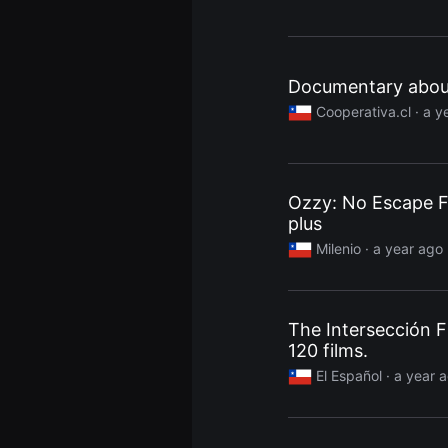
편
영
화,
화
제
성
Documentary about
있
는
Cooperativa.cl
· a y
독
립
영
화,
예
술
Ozzy: No Escape 
성
plus
과
작
Milenio
· a year ago
품
성
을
갖
춘
The Intersección Fi
독
립
120 films.
영
El Español
· a year 
화
를
지
속
적