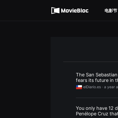
무
使用服务条款
비
블
电影节
隐私条款
록
은
단
편
영
화
와
독
립
영
화
를
중
심
으
로
The San Sebastian 
다
fears its future in
양
한
film in the last year
elDiario.es
· a year 
작
품
을
감
상
You only have 12 d
하
고
Penélope Cruz that
발