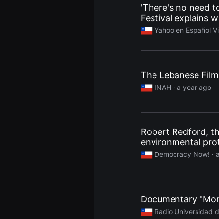
'There's no need to
용
자
Festival explains 
에
게
Yahoo en Español Vid
적
합
합
니
다.
무
The Lebanese Film F
비
INAH
· a year ago
블
록
은
신
인
감
Robert Redford, the
독
의
environmental pro
단
편
Democracy Now!
· 
영
화,
영
화
제
Documentary "Mon 
출
품
Radio Universidad d
단