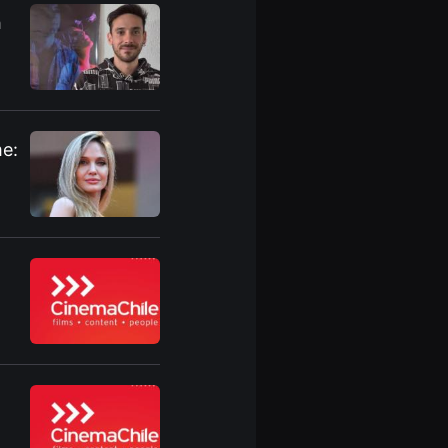
h
me: