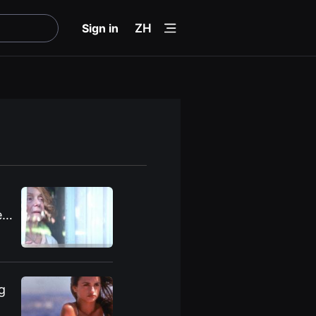
menu
Sign in
ZH
e
g