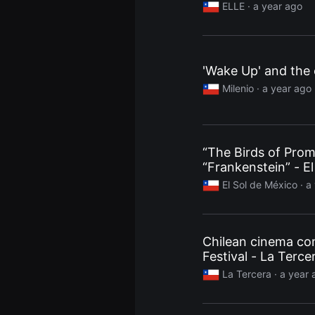
ELLE
· a year ago
견
할
수
있
는
온
'Wake Up' and the
라
인
Milenio
· a year ago
스
트
리
밍
플
랫
“The Birds of Prom
폼
입
“Frankenstein” - El
니
Michoacán and th
El Sol de México
· a
다.
국
내
외
단
편
Chilean cinema com
영
Festival - La Terce
화
를
La Tercera
· a year 
손
쉽
게
찾