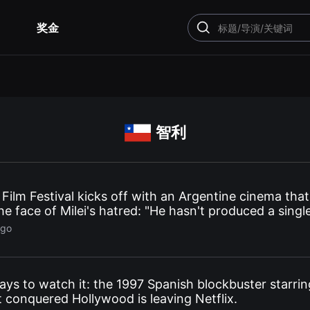
奖金
搜
索
智利
Film Festival kicks off with an Argentine cinema that
 the face of Milei's hatred: "He hasn't produced a singl
."
ago
ays to watch it: the 1997 Spanish blockbuster starrin
 conquered Hollywood is leaving Netflix.