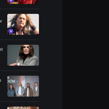
er
nt
h