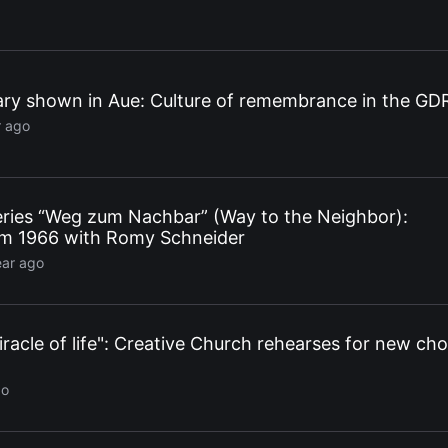
y shown in Aue: Culture of remembrance in the GD
r ago
eries “Weg zum Nachbar” (Way to the Neighbor):
om 1966 with Romy Schneider
ear ago
racle of life": Creative Church rehearses for new cho
go