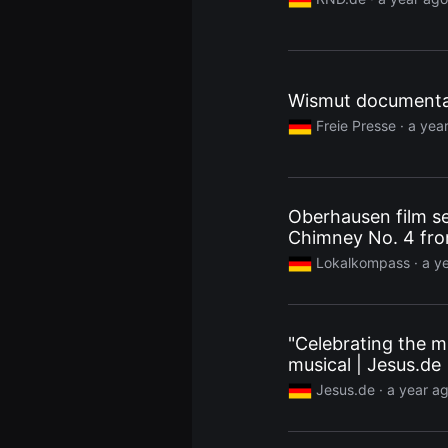
견
할
수
있
는
온
Wismut documentar
라
인
Freie Presse
· a yea
스
트
리
밍
플
랫
Oberhausen film s
폼
입
Chimney No. 4 fr
니
Lokalkompass
· a y
다.
국
내
외
단
편
"Celebrating the mi
영
musical | Jesus.de
화
를
Jesus.de
· a year a
손
쉽
게
찾