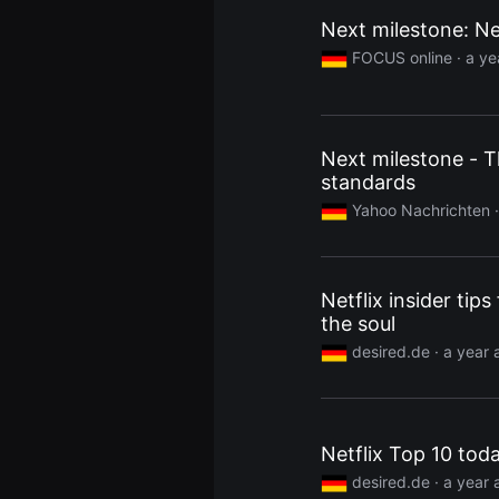
용
Next milestone: Net
자
에
FOCUS online
· a ye
게
적
합
합
니
다.
Next milestone - T
무
standards
비
블
Yahoo Nachrichten
·
록
은
신
인
감
Netflix insider tip
독
의
the soul
단
편
desired.de
· a year 
영
화,
영
화
제
Netflix Top 10 tod
출
품
desired.de
· a year 
단