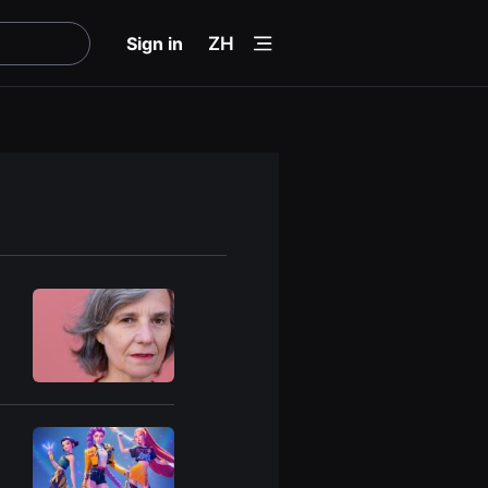
menu
Sign in
ZH