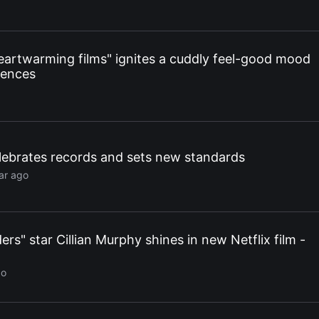
eartwarming films" ignites a cuddly feel-good mood
iences
celebrates records and sets new standards
ar ago
ers" star Cillian Murphy shines in new Netflix film -
go