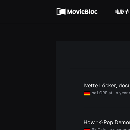
무
使用服务条款
비
블
电影节
隐私条款
록
은
단
편
영
화
와
독
립
영
화
를
중
심
으
로
Ivette Löcker, doc
다
양
oe1.ORF.at
· a year
한
작
품
을
감
상
하
How “K-Pop Demon 
고
발
RND.de
· a year ago