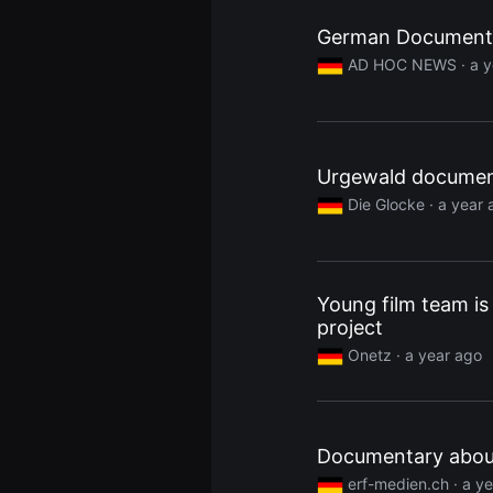
을
수
German Documentar
있
고,
AD HOC NEWS
· a 
새
로
운
감
성
과
Urgewald document
메
시
Die Glocke
· a year 
지
를
담
은
독
립
Young film team is 
영
project
화
를
Onetz
· a year ago
폭
넓
게
만
날
수
Documentary abou
있
어
erf-medien.ch
· a y
단