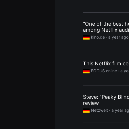
편
영
화
추
천,
"One of the best h
독
among Netflix aud
립
영
kino.de
· a year ago
화
추
천,
단
편
영
This Netflix film 
화
감
FOCUS online
· a ye
상,
독
립
영
화
감
Steve: "Peaky Blind
상
review
플
랫
Netzwelt
· a year a
폼
을
찾
는
이