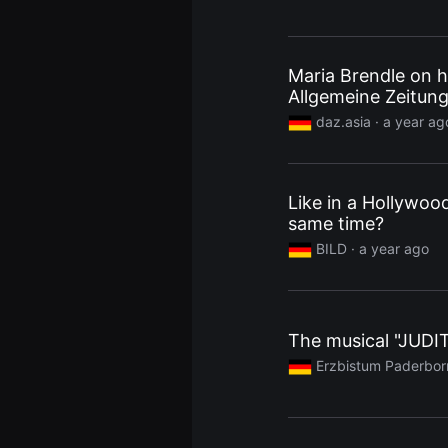
편
영
화,
화
제
Maria Brendle on h
성
있
Allgemeine Zeitun
는
daz.asia
· a year ag
독
립
영
화,
예
술
Like in a Hollywoo
성
same time?
과
작
BILD
· a year ago
품
성
을
갖
춘
독
The musical "JUDIT
립
영
Erzbistum Paderbor
화
를
지
속
적