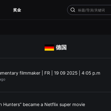
奖金
搜
索
德国
umentary filmmaker | FR | 19 09 2025 | 4:05 p.m
 ago
Hunters” became a Netflix super movie