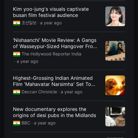
편
Kim yoo-jung's visuals captivate
영
화
busan film festival audience
추
천,
조선일보
· a year ago
독
립
영
‘Nishaanchi’ Movie Review: A Gangs
화
추
of Wasseypur-Sized Hangover From
천,
Anurag Kashyap
The Hollywood Reporter India
단
편
· a year ago
영
화
감
Highest-Grossing Indian Animated
상,
독
Film 'Mahavatar Narsimha' Set To
립
Stream
Deccan Chronicle
· a year ago
영
화
감
상
New documentary explores the
플
origins of desi pubs in the Midlands
랫
폼
BBC
· a year ago
을
찾
는
이