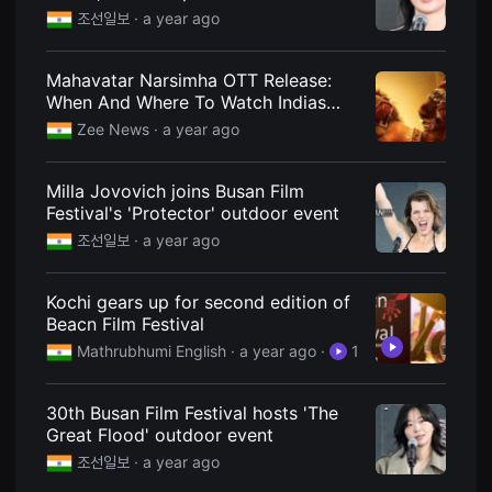
을
조선일보
· a year ago
수
있
고,
새
Mahavatar Narsimha OTT Release:
로
When And Where To Watch Indias
운
Biggest Animated Mythological
감
Zee News
· a year ago
성
Movie?
과
메
Milla Jovovich joins Busan Film
시
지
Festival's 'Protector' outdoor event
를
조선일보
· a year ago
담
은
독
립
Kochi gears up for second edition of
영
Beacn Film Festival
화
를
Mathrubhumi English
· a year ago
·
1
폭
넓
게
만
30th Busan Film Festival hosts 'The
날
Great Flood' outdoor event
수
있
조선일보
· a year ago
어
단