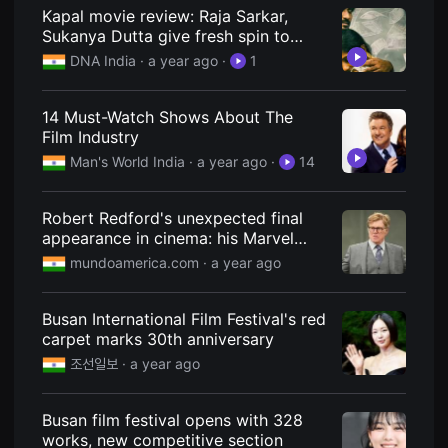
견
Kapal movie review: Raja Sarkar,
할
Sukanya Dutta give fresh spin to
수
있
mundane rags-to-riches concept with
DNA India
· a year ago
·
1
는
scene-stealer Kanchana Moitra
온
라
인
14 Must-Watch Shows About The
스
Film Industry
트
리
Man's World India
· a year ago
·
14
밍
플
랫
Robert Redford's unexpected final
폼
입
appearance in cinema: his Marvel
니
villain role
mundoamerica.com
· a year ago
다.
국
내
외
Busan International Film Festival's red
단
carpet marks 30th anniversary
편
영
조선일보
· a year ago
화
를
손
쉽
Busan film festival opens with 328
게
works, new competitive section
찾