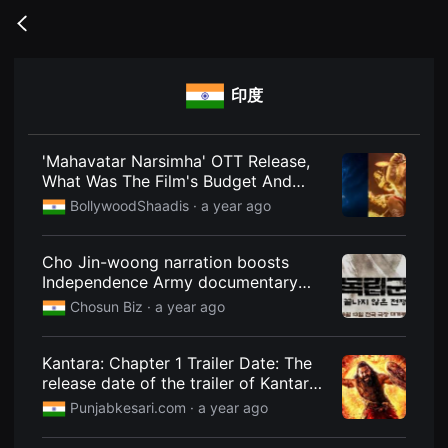
무
비
Go
블
back
록
은
단
印度
편
영
화
와
독
'Mahavatar Narsimha' OTT Release,
립
What Was The Film's Budget And
영
Who Voiced 'Prahlad' In The Movie?
화
BollywoodShaadis
· a year ago
를
중
심
Cho Jin-woong narration boosts
으
로
Independence Army documentary
다
past 50,000 viewers
Chosun Biz
· a year ago
양
한
작
품
Kantara: Chapter 1 Trailer Date: The
을
release date of the trailer of Kantara:
감
상
Chapter 1 has been revealed, the film
Punjabkesari.com
· a year ago
하
will hit the theatres on this day.
고
발