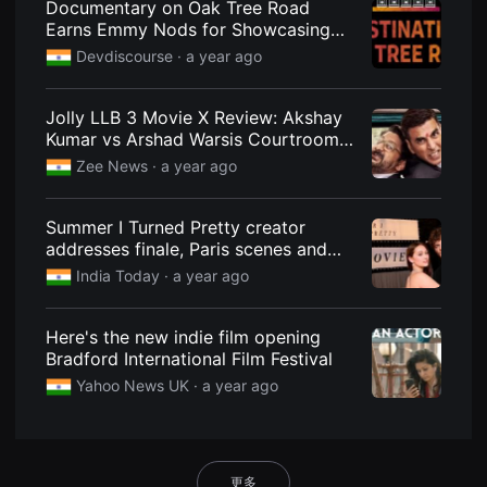
Documentary on Oak Tree Road
용
Earns Emmy Nods for Showcasing
자
에
Cultural Revitalization |
Devdiscourse
· a year ago
게
Entertainment
적
합
합
Jolly LLB 3 Movie X Review: Akshay
니
Kumar vs Arshad Warsis Courtroom
다.
Drama Floors Audience, First Honest
무
Zee News
· a year ago
비
Reactions Are Here!
블
록
Summer I Turned Pretty creator
은
신
addresses finale, Paris scenes and
인
movie plans
India Today
· a year ago
감
독
의
단
Here's the new indie film opening
편
Bradford International Film Festival
영
화,
Yahoo News UK
· a year ago
영
화
제
출
품
단
更多