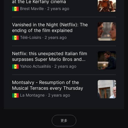
at the Le Kerfany cinema
용
Brest Maville
· 2 years ago
자
에
게
적
Vanished in the Night (Netflix): The
합
ending of the film explained
합
니
Télé-Loisirs
· 2 years ago
다.
무
비
블
Netflix: this unexpected Italian film
록
surpasses Super Mario Bros and
은
신
Beverly Hills Cop and ranks Top 1
Yahoo Actualités
· 2 years ago
인
감
독
의
Montsalvy - Resumption of the
단
Musical Terraces every Thursday
편
영
La Montagne
· 2 years ago
화,
영
화
제
출
품
更多
단