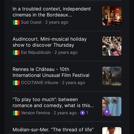
편
In a troubled context, independent
영
화
cinemas in the Bordeaux
추
metropolitan area are staying the
천,
Sud Ouest
· 2 years ago
course
독
립
영
Audincourt. Mini-musical holiday
화
추
show to discover Thursday
천,
Est Républicain
· 2 years ago
단
편
영
화
Rennes le Château - 10th
감
International Unusual Film Festival
상,
독
OCCITANIE tribune
· 2 years ago
립
영
화
감
“To play too much”: between
상
romance and comedy, what is this
플
new film that is a hit on Netflix?
랫
Version Femina
· 2 years ago
·
1
폼
을
찾
Moëlan-sur-Mer. “The thread of life”
는
이