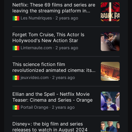
견
Netflix: These 69 films and series are
할
leaving the streaming platform in
수
있
August 2024
Les Numériques
· 2 years ago
는
온
라
인
Forget Tom Cruise, This Actor Is
스
Hollywood's New Action Star
트
리
Linternaute.com
· 2 years ago
밍
플
랫
This science fiction film
폼
입
revolutionized animated cinema: its
니
failure in cinema forced this company
jeuxvideo.com
· 2 years ago
다.
to merge so as not to disappear.
국
내
외
Ellian and the Spell - Netflix Movie
단
Teaser: Cinema and Series - Orange
편
영
Portail Orange
· 2 years ago
화
를
손
쉽
Disney+: the big film and series
게
releases to watch in August 2024
찾