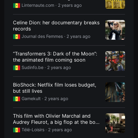
을
Linternaute.com
· 2 years ago
수
있
고,
새
Celine Dion: her documentary breaks
로
records
운
감
Journal des Femmes
· 2 years ago
성
과
메
“Transformers 3: Dark of the Moon”:
시
지
the animated film coming soon
를
Sudinfo.be
· 2 years ago
담
은
독
립
BioShock: Netflix film loses budget,
영
but still lives
화
를
Gamekult
· 2 years ago
폭
넓
게
만
This film with Olivier Marchal and
날
Audrey Fleurot, a big flop at the box
수
office, is being broadcast on TV
있
Télé-Loisirs
· 2 years ago
어
tonight.
단