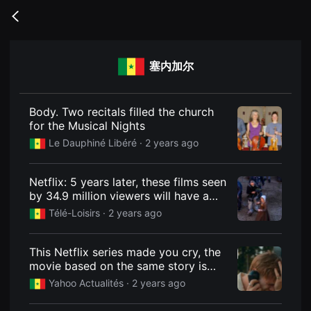
무
비
Go
블
back
록
은
단
塞内加尔
편
영
화
와
독
Body. Two recitals filled the church
립
for the Musical Nights
영
화
Le Dauphiné Libéré
· 2 years ago
를
중
심
Netflix: 5 years later, these films seen
으
로
by 34.9 million viewers will have a
다
sequel
Télé-Loisirs
· 2 years ago
양
한
작
품
This Netflix series made you cry, the
을
movie based on the same story is
감
상
available to stream
Yahoo Actualités
· 2 years ago
하
고
발