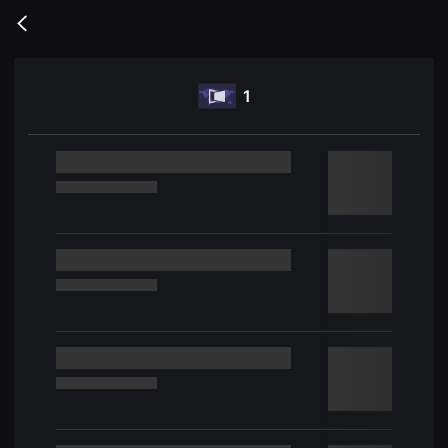
무
비
Go
블
back
록
은
단
1
편
영
화
와
독
립
영
화
를
중
심
으
로
다
양
한
작
품
을
감
상
하
고
발