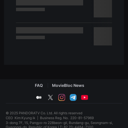
견
할
수
있
는
온
라
인
스
트
리
밍
플
랫
폼
입
니
다.
국
내
FAQ
MovieBloc News
외
단
medium
twitter
instagram
telegram
youtube
편
영
화
를
© 2025 PANDORATV Co. Ltd. All rights reserved
손
CEO
Kim Kyung ik
|
Business Reg. No.
220-81-57969
쉽
게
3-dong 7F, 15, Pangyo-ro 228beon-gil, Bundang-gu, Seongnam-si,
찾
Gyeonggi-do, Republic of KoreaㅣT: 82 70-4484-7100