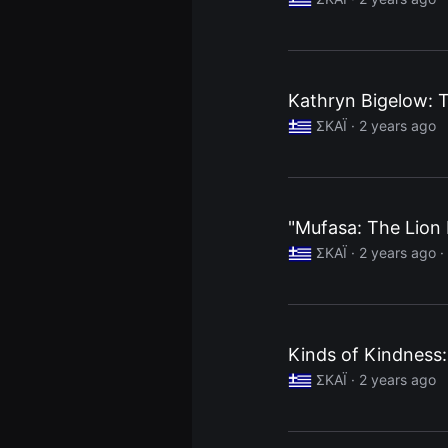
견
할
수
있
는
온
Kathryn Bigelow: T
라
인
ΣΚΑΪ ·
2 years ago
스
트
리
밍
플
랫
폼
"Mufasa: The Lion 
입
니
ΣΚΑΪ ·
2 years ago
·
다.
국
내
외
단
편
Kinds of Kindness:
영
화
ΣΚΑΪ ·
2 years ago
를
손
쉽
게
찾