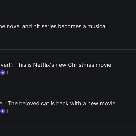
e novel and hit series becomes a musical
ver!”: This is Netflix's new Christmas movie
·
1
e": The beloved cat is back with a new movie
·
1