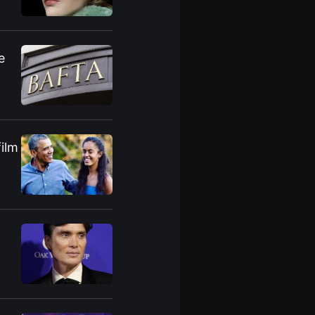
e
film