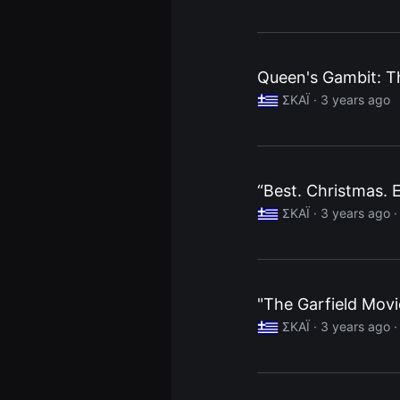
편
영
화,
화
제
성
Queen's Gambit: Th
있
는
ΣΚΑΪ ·
3 years ago
독
립
영
화,
예
술
“Best. Christmas. E
성
과
ΣΚΑΪ ·
3 years ago
작
품
성
을
갖
춘
독
"The Garfield Movi
립
영
ΣΚΑΪ ·
3 years ago
화
를
지
속
적