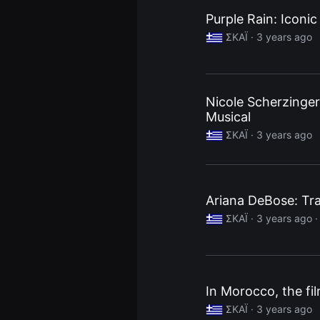
용
Purple Rain: Iconi
자
에
ΣΚΑΪ ·
3 years ago
게
적
합
합
니
다.
Nicole Scherzinge
무
Musical
비
블
ΣΚΑΪ ·
3 years ago
록
은
신
인
감
독
Ariana DeBose: Trav
의
단
ΣΚΑΪ ·
3 years ago
편
영
화,
영
화
제
In Morocco, the fi
출
품
ΣΚΑΪ ·
3 years ago
단