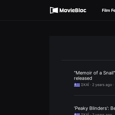
무
Terms of service
비
블
Film F
록
Privacy policy
은
단
편
영
화
와
독
립
영
화
를
중
심
으
로
"Memoir of a Snail"
다
released
양
한
ΣΚΑΪ ·
2 years ago
·
작
품
을
감
상
하
'Peaky Blinders': B
고
발
ΣΚΑΪ ·
2 years ago