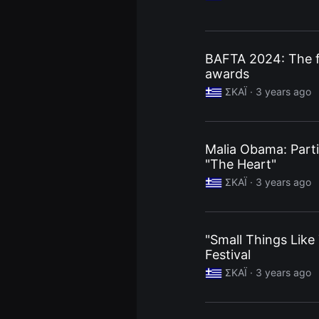
편
영
화
추
천,
BAFTA 2024: The fi
독
awards
립
영
ΣΚΑΪ ·
3 years ago
화
추
천,
단
편
Malia Obama: Parti
영
화
"The Heart"
감
상,
ΣΚΑΪ ·
3 years ago
독
립
영
화
감
"Small Things Like 
상
Festival
플
랫
ΣΚΑΪ ·
3 years ago
폼
을
찾
는
이