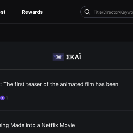
est
Rewards
SEARCH
ΣΚΑΪ
: The first teaser of the animated film has been
1
eing Made into a Netflix Movie