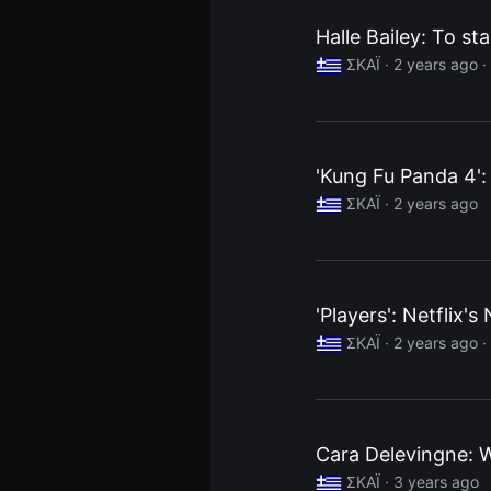
을
수
Halle Bailey: To st
있
고,
ΣΚΑΪ ·
2 years ago
·
새
로
운
감
성
과
'Kung Fu Panda 4':
메
시
ΣΚΑΪ ·
2 years ago
지
를
담
은
독
립
영
'Players': Netflix'
화
를
ΣΚΑΪ ·
2 years ago
·
폭
넓
게
만
날
수
Cara Delevingne: W
있
어
ΣΚΑΪ ·
3 years ago
단