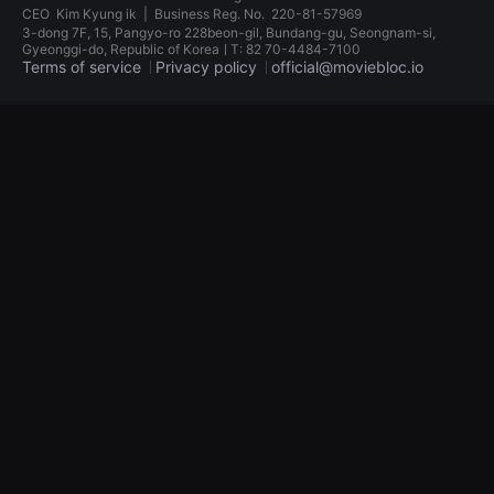
견
CEO
Kim Kyung ik
|
Business Reg. No.
220-81-57969
할
3-dong 7F, 15, Pangyo-ro 228beon-gil, Bundang-gu, Seongnam-si,
수
Gyeonggi-do, Republic of KoreaㅣT: 82 70-4484-7100
있
Terms of service
Privacy policy
official@moviebloc.io
는
온
라
독
인
립
스
영
트
화
리
단
밍
편
플
영
랫
화
폼
독
입
립
니
영
다.
화
국
단
내
편
외
영
단
화
편
독
영
립
화
영
를
화
손
단
쉽
편
게
영
찾
화