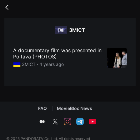
무
비
Go
블
back
록
은
단
ЗМІСТ
편
영
화
와
독
A documentary film was presented in
립
Poltava (PHOTOS)
영
화
ЗМІСТ ·
4 years ago
를
중
심
으
로
다
양
한
작
FAQ
MovieBloc News
품
을
감
medium
twitter
instagram
telegram
youtube
상
하
고
발
© 2025 PANDORATV Co. Ltd. All rights reserved