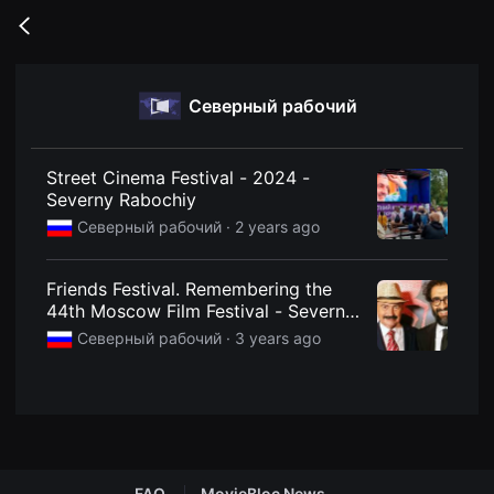
무
비
Go
블
back
록
은
단
Северный рабочий
편
영
화
와
독
Street Cinema Festival - 2024 -
립
Severny Rabochiy
영
화
Северный рабочий ·
2 years ago
를
중
심
Friends Festival. Remembering the
으
로
44th Moscow Film Festival - Severny
다
Rabochiy
Северный рабочий ·
3 years ago
양
한
작
품
을
감
상
하
고
발
FAQ
MovieBloc News