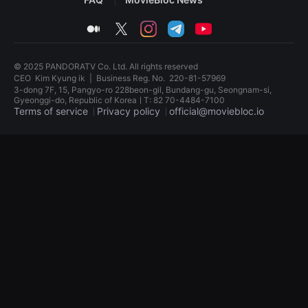
견
할
medium
twitter
instagram
telegram
youtube
수
있
는
온
© 2025 PANDORATV Co. Ltd. All rights reserved
라
인
CEO
Kim Kyung ik
|
Business Reg. No.
220-81-57969
스
3-dong 7F, 15, Pangyo-ro 228beon-gil, Bundang-gu, Seongnam-si,
트
Gyeonggi-do, Republic of KoreaㅣT: 82 70-4484-7100
리
Terms of service
Privacy policy
official@moviebloc.io
밍
플
독
랫
립
폼
영
입
화
니
단
다.
편
국
영
내
화
외
독
단
립
편
영
영
화
화
단
를
편
손
영
쉽
화
게
독
찾