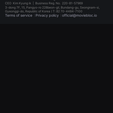
견
CEO
Kim Kyung ik
|
Business Reg. No.
220-81-57969
할
3-dong 7F, 15, Pangyo-ro 228beon-gil, Bundang-gu, Seongnam-si,
수
Gyeonggi-do, Republic of KoreaㅣT: 82 70-4484-7100
있
Terms of service
Privacy policy
official@moviebloc.io
는
온
라
독
인
립
스
영
트
화
리
단
밍
편
플
영
랫
화
폼
독
입
립
니
영
다.
화
국
단
내
편
외
영
단
화
편
독
영
립
화
영
를
화
손
단
쉽
편
게
영
찾
화