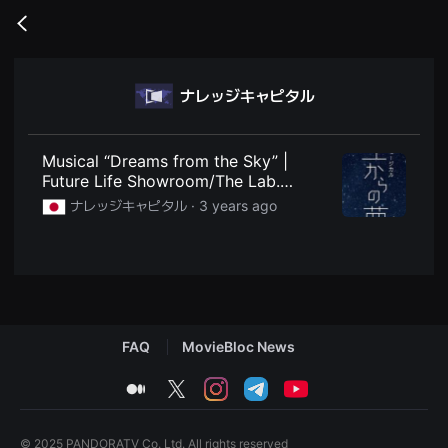
무
비
Go
블
back
록
은
단
ナレッジキャピタル
편
영
화
와
독
Musical “Dreams from the Sky” |
립
Future Life Showroom/The Lab.
영
Events | Activities | Knowledge
화
ナレッジキャピタル ·
3 years ago
를
Capital
중
심
으
로
다
양
한
작
FAQ
MovieBloc News
품
을
감
medium
twitter
instagram
telegram
youtube
상
하
고
발
© 2025 PANDORATV Co. Ltd. All rights reserved