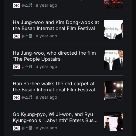
splendid opening ceremony.
을
뉴스핌 ·
a year ago
수
있
고,
새
Ha Jung-woo and Kim Dong-wook at
로
the Busan International Film Festival
운
감
뉴스핌 ·
a year ago
성
과
메
Ha Jung-woo, who directed the film
시
지
'The People Upstairs'
를
뉴스핌 ·
a year ago
담
은
독
립
Han So-hee walks the red carpet at
영
the Busan International Film Festival
화
를
뉴스핌 ·
a year ago
폭
넓
게
만
Go Kyung-pyo, Wi Ji-won, and Ryu
날
Kyung-soo's "Labyrinth" Enters Busan
수
International Film Festival
있
뉴스핌 ·
a year ago
어
단