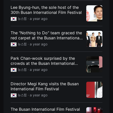
편
Lee Byung-hun, the sole host of the
영
화
30th Busan International Film Festival
추
천,
뉴스핌 ·
a year ago
독
립
영
The "Nothing to Do" team graced the
화
추
red carpet at the Busan International
천,
Film Festival.
뉴스핌 ·
a year ago
단
편
영
화
Park Chan-wook surprised by the
감
crowds at the Busan International
상,
독
Film Festival.
뉴스핌 ·
a year ago
립
영
화
감
Director Megi Kang visits the Busan
상
International Film Festival
플
랫
뉴스핌 ·
a year ago
폼
을
찾
The Busan International Film Festival
는
이