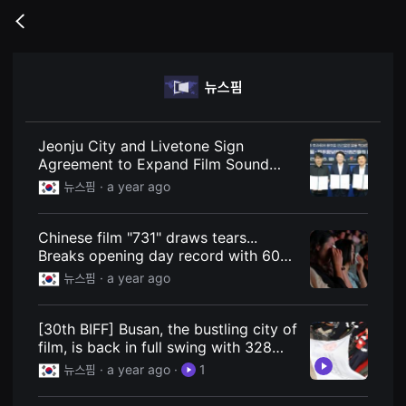
무
비
Go
블
back
록
은
단
뉴스핌
편
영
화
와
독
Jeonju City and Livetone Sign
립
Agreement to Expand Film Sound
영
Effects Platform Service
화
뉴스핌 ·
a year ago
를
중
심
Chinese film "731" draws tears...
으
로
Breaks opening day record with 60
다
billion won
뉴스핌 ·
a year ago
양
한
작
품
[30th BIFF] Busan, the bustling city of
을
film, is back in full swing with 328
감
상
films screened.
뉴스핌 ·
a year ago
·
1
하
고
발