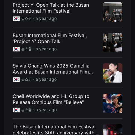
견
Project Y: Open Talk at the Busan
할
International Film Festival
수
있
뉴스핌 ·
a year ago
는
온
라
인
Busan International Film Festival,
스
'Project Y' Open Talk
트
리
뉴스핌 ·
a year ago
밍
플
랫
Sylvia Chang Wins 2025 Camellia
폼
입
Award at Busan International Film
니
Festival
뉴스핌 ·
a year ago
다.
국
내
외
Cheil Worldwide and HL Group to
단
Release Omnibus Film "Believe"
편
영
뉴스핌 ·
a year ago
화
를
손
쉽
The Busan International Film Festival
게
celebrates its 30th anniversary with a
찾