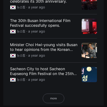
celebrates its 30th anniversary.
용
뉴스핌 ·
a year ago
자
에
게
적
The 30th Busan International Film
합
Festival successfully opens.
합
니
뉴스핌 ·
a year ago
다.
무
비
블
Minister Choi Hwi-young visits Busan
록
to hear opinions from the Korean
은
신
Academy of Film Arts.
뉴스핌 ·
a year ago
인
감
독
의
Sacheon City to host Sacheon
단
Eupseong Film Festival on the 25th…
편
Re-examining history with "Roaring
영
뉴스핌 ·
a year ago
화,
Currents."
영
화
제
출
more
품
단