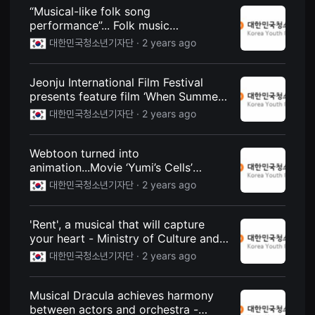
견
“Musical-like folk song
할
performance”... Folk music
수
있
performance held at the National
대한민국청소년기자단 ·
2 years ago
는
Gugak Center - Performance - Korea
온
Youth Reporters
라
인
Jeonju International Film Festival
스
presents feature film ‘When Summer
트
Passes’ - Culture & Life - Korea Youth
리
대한민국청소년기자단 ·
2 years ago
밍
Reporters
플
랫
Webtoon turned into
폼
입
animation...Movie ‘Yumi’s Cells’
니
released on the 3rd - Culture & Life -
대한민국청소년기자단 ·
2 years ago
다.
Korea Youth Reporters
국
내
외
'Rent', a musical that will capture
단
your heart - Ministry of Culture and
편
영
Photography - Korea Youth
대한민국청소년기자단 ·
2 years ago
화
Reporters
를
손
쉽
Musical Dracula achieves harmony
게
between actors and orchestra -
찾