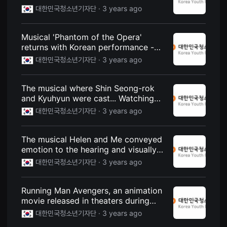
Performance - Korea Youth
을
대한민국청소년기자단 ·
3 years ago
수
Reporters
있
고,
새
Musical 'Phantom of the Opera'
로
returns with Korean performance -
운
Performance - Korea Youth
감
대한민국청소년기자단 ·
3 years ago
성
Reporters
과
메
The musical where Shin Seong-rok
시
지
and Kyuhyun were cast... Watching
를
the musical 'Ben-Hur' in person -
대한민국청소년기자단 ·
3 years ago
담
Performance - Korea Youth
은
독
Reporters
립
The musical Helen and Me conveyed
영
emotion to the hearing and visually
화
를
impaired and care workers -
대한민국청소년기자단 ·
3 years ago
폭
Performance - Korea Youth
넓
Reporters
게
만
Running Man Avengers, an animation
날
movie released in theaters during
수
summer vacation - Culture & Life -
있
대한민국청소년기자단 ·
3 years ago
어
Korea Youth Reporters
단