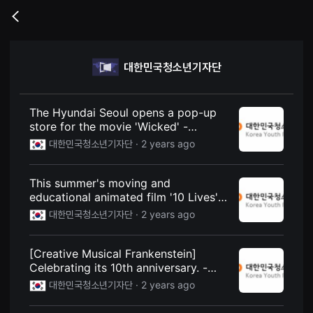
무
비
Go
블
back
록
은
단
대한민국청소년기자단
편
영
화
와
독
The Hyundai Seoul opens a pop-up
립
store for the movie 'Wicked' -
영
Culture & Life - Korea Youth Press
화
대한민국청소년기자단 ·
2 years ago
를
Corps
중
심
This summer's moving and
으
로
educational animated film '10 Lives'
다
opens on August 15 - Ministry of
대한민국청소년기자단 ·
2 years ago
양
Culture and Photo Department -
한
작
Korea Youth Press Corps
품
[Creative Musical Frankenstein]
을
Celebrating its 10th anniversary. -
감
상
Ministry of Economy article writing
대한민국청소년기자단 ·
2 years ago
하
room - Korea Youth Journalists
고
발