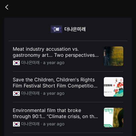
무
비
Go
블
back
록
은
단
더나은미래
편
영
화
와
독
Meat industry accusation vs.
립
gastronomy art… Two perspectives
영
on ‘food’ at Seoul International
화
더나은미래 ·
a year ago
를
Environmental Film Festival
중
[Good&Culture] - Better Future
심
Save the Children, Children's Rights
으
로
Film Festival Short Film Competition
다
- Better Future
더나은미래 ·
a year ago
양
한
작
품
Environmental film that broke
을
through 90:1… “Climate crisis, on the
감
상
screen” - Better Future
더나은미래 ·
a year ago
하
고
발