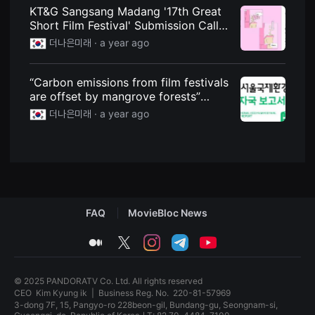
견
KT&G Sangsang Madang '17th Great
할
Short Film Festival' Submission Call -
수
있
Better Future
더나은미래 ·
a year ago
는
온
라
인
“Carbon emissions from film festivals
스
are offset by mangrove forests”
트
[Earth Day] - A Better Future
리
더나은미래 ·
a year ago
밍
플
랫
폼
입
니
다.
국
내
FAQ
MovieBloc News
외
단
편
medium
twitter
instagram
telegram
youtube
영
화
를
손
© 2025 PANDORATV Co. Ltd. All rights reserved
쉽
CEO
Kim Kyung ik
|
Business Reg. No.
220-81-57969
게
3-dong 7F, 15, Pangyo-ro 228beon-gil, Bundang-gu, Seongnam-si,
찾