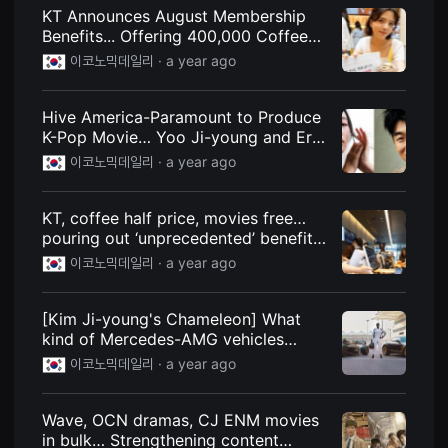
견
KT Announces August Membership
할
Benefits... Offering 400,000 Coffee
수
있
and Movie Coupons | Economic Daily
이코노믹데일리 ·
a year ago
는
온
라
인
Hive America-Paramount to Produce
스
K-Pop Movie… Yoo Ji-young and Eric
트
Nam Star | Economic Daily
리
이코노믹데일리 ·
a year ago
밍
플
랫
KT, coffee half price, movies free…
폼
입
pouring out ‘unprecedented’ benefits
니
for summer | Economic Daily
이코노믹데일리 ·
a year ago
다.
국
내
외
[Kim Ji-young's Chameleon] What
단
kind of Mercedes-AMG vehicles
편
영
appeared in the popular movie 'F1'? |
이코노믹데일리 ·
a year ago
화
Economic Daily
를
손
쉽
Wave, OCN dramas, CJ ENM movies
게
in bulk… Strengthening content
찾