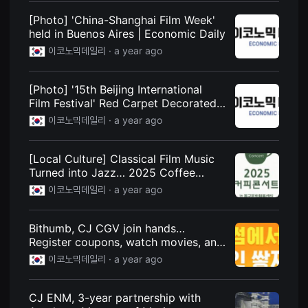
편
[Photo] 'China-Shanghai Film Week'
영
화
held in Buenos Aires | Economic Daily
추
천,
이코노믹데일리 ·
a year ago
독
립
영
[Photo] '15th Beijing International
화
추
Film Festival' Red Carpet Decorated
천,
with Gorgeous Stars | Economic
이코노믹데일리 ·
a year ago
단
Daily
편
영
화
[Local Culture] Classical Film Music
감
Turned into Jazz… 2025 Coffee
상,
독
Concert II | Economic Daily
이코노믹데일리 ·
a year ago
립
영
화
감
Bithumb, CJ CGV join hands…
상
Register coupons, watch movies, and
플
earn points | Economic Daily
랫
이코노믹데일리 ·
a year ago
폼
을
찾
CJ ENM, 3-year partnership with
는
이