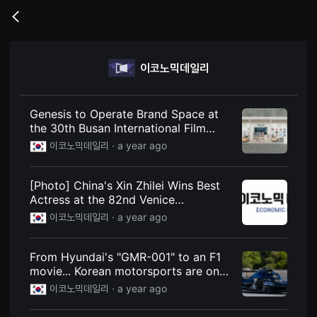
무
비
Go
블
back
록
은
단
이코노믹데일리
편
영
화
와
독
Genesis to Operate Brand Space at
립
the 30th Busan International Film
영
Festival | Economic Daily
화
이코노믹데일리 ·
a year ago
를
중
심
[Photo] China's Xin Zhilei Wins Best
으
로
Actress at the 82nd Venice
다
International Film Festival | Economic
이코노믹데일리 ·
a year ago
양
Daily
한
작
품
From Hyundai's "GMR-001" to an F1
을
movie... Korean motorsports are on
감
상
the rise | Economic Daily
이코노믹데일리 ·
a year ago
하
고
발