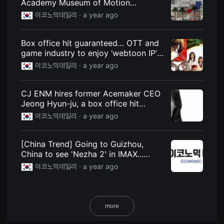
Academy Museum of Motion
용
Pictures… Leading the way in global
이코노믹데일리 ·
a year ago
자
expansion of Asian films | Economic
에
게
Daily
적
Box office hit guaranteed… OTT and
합
game industry to enjoy ‘webtoon IP’
합
니
fever this year as well | Economic
이코노믹데일리 ·
a year ago
다.
Daily
무
비
블
CJ ENM hires former Acemaker CEO
록
Jeong Hyun-ju, a box office hit
은
신
maker, as head of the film division |
이코노믹데일리 ·
a year ago
인
Economic Daily
감
독
의
[China Trend] Going to Guizhou,
단
China to see 'Nezha 2' in IMAX...
편
'Movie + Cultural Tourism' New
영
이코노믹데일리 ·
a year ago
화,
Consumption Scenario Attracts
영
Attention | Economic Daily
화
제
출
more
품
단