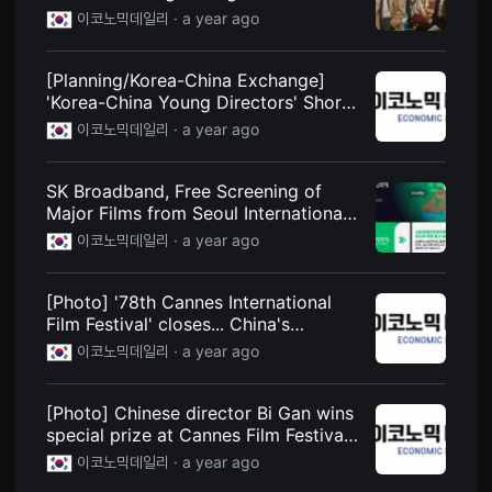
lineup | Economic Daily
을
이코노믹데일리 ·
a year ago
수
있
고,
새
[Planning/Korea-China Exchange]
로
'Korea-China Young Directors' Short
운
Film Exchange Exhibition' Held at
감
이코노믹데일리 ·
a year ago
성
Seoul National University, Korea...
과
Building a 'Cultural Bridge' through
메
Communication | Economic Daily
SK Broadband, Free Screening of
시
지
Major Films from Seoul International
를
Environmental Film Festival on B tv |
이코노믹데일리 ·
a year ago
담
Economic Daily
은
독
립
[Photo] '78th Cannes International
영
Film Festival' closes... China's
화
를
'Wilderness' wins special award |
이코노믹데일리 ·
a year ago
폭
Economic Daily
넓
게
만
[Photo] Chinese director Bi Gan wins
날
special prize at Cannes Film Festival |
수
Economic Daily
있
이코노믹데일리 ·
a year ago
어
단