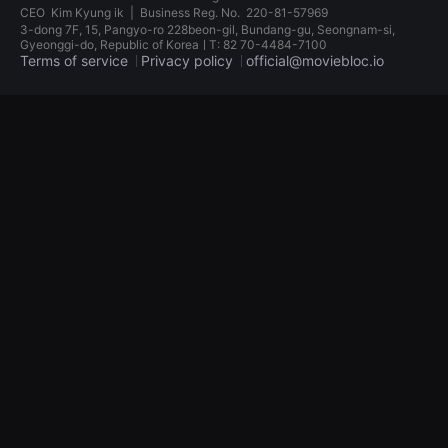
견
CEO
Kim Kyung ik
|
Business Reg. No.
220-81-57969
할
3-dong 7F, 15, Pangyo-ro 228beon-gil, Bundang-gu, Seongnam-si,
수
Gyeonggi-do, Republic of KoreaㅣT: 82 70-4484-7100
있
Terms of service
Privacy policy
official@moviebloc.io
는
온
라
독
인
립
스
영
트
화
리
단
밍
편
플
영
랫
화
폼
독
입
립
니
영
다.
화
국
단
내
편
외
영
단
화
편
독
영
립
화
영
를
화
손
단
쉽
편
게
영
찾
화