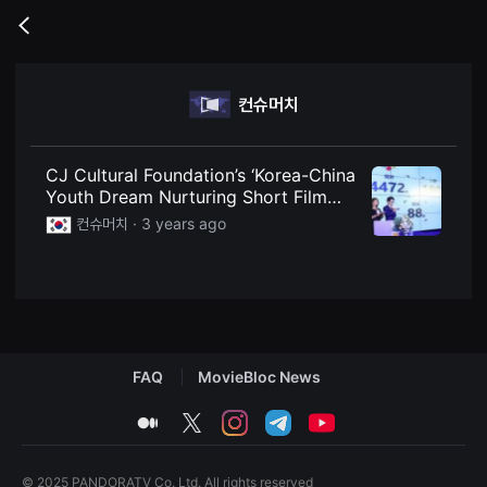
무
비
Go
블
back
록
은
단
컨슈머치
편
영
화
와
독
CJ Cultural Foundation’s ‘Korea-China
립
Youth Dream Nurturing Short Film
영
Festival’ concluded successfully
화
컨슈머치 ·
3 years ago
를
중
심
으
로
다
양
한
작
FAQ
MovieBloc News
품
을
감
medium
twitter
instagram
telegram
youtube
상
하
고
발
© 2025 PANDORATV Co. Ltd. All rights reserved