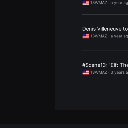
13WMAZ ·
a year a
견
할
수
있
는
온
Denis Villeneuve t
라
인
13WMAZ ·
a year a
스
트
리
밍
플
랫
폼
#Scene13: "Elf: T
입
니
13WMAZ ·
3 years 
다.
국
내
외
단
편
영
화
를
손
쉽
게
찾