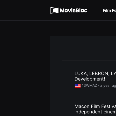
무
Terms of service
비
블
Film F
록
Privacy policy
은
단
편
영
화
와
독
립
영
화
를
중
심
으
로
LUKA, LEBRON, LA
다
Development!
양
한
13WMAZ ·
a year a
작
품
을
감
상
Macon Film Festiva
하
고
independent cine
발