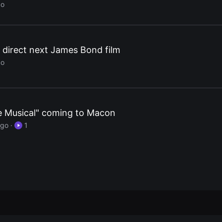
go
o direct next James Bond film
go
he Musical" coming to Macon
ago
·
1