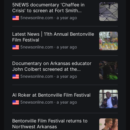
견
5NEWS documentary 'Chaffee in
할
Crisis' to screen at Fort Smith
수
있
International Film Festival
5newsonline.com ·
a year ago
는
온
라
인
Latest News | 11th Annual Bentonville
스
Film Festival
트
리
5newsonline.com ·
a year ago
밍
플
랫
Documentary on Arkansas educator
폼
입
John Colbert screened at the
니
Bentonville Film Festival
5newsonline.com ·
a year ago
다.
국
내
외
단
Al Roker at Bentonville Film Festival
편
5newsonline.com ·
a year ago
영
화
를
손
쉽
Bentonville Film Festival returns to
게
Northwest Arkansas
찾