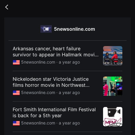
무
비
Go
블
back
록
은
단
5newsonline.com
편
영
화
와
독
Arkansas cancer, heart failure
립
survivor to appear in Hallmark movie
영
this Christmas
화
5newsonline.com ·
a year ago
를
중
심
Nickelodeon star Victoria Justice
으
로
films horror movie in Northwest
다
Arkansas
5newsonline.com ·
a year ago
양
한
작
품
Fort Smith International Film Festival
을
is back for a 5th year
감
상
5newsonline.com ·
a year ago
하
고
발