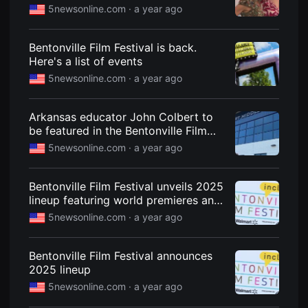
을
5newsonline.com ·
a year ago
수
있
고,
Bentonville Film Festival is back.
새
로
Here's a list of events
운
5newsonline.com ·
a year ago
감
성
과
메
Arkansas educator John Colbert to
시
be featured in the Bentonville Film
지
를
Festival's Juneteenth Film
5newsonline.com ·
a year ago
담
Celebration
은
독
립
Bentonville Film Festival unveils 2025
영
lineup featuring world premieres and
화
celebrity guests
를
5newsonline.com ·
a year ago
폭
넓
게
Bentonville Film Festival announces
만
날
2025 lineup
수
있
5newsonline.com ·
a year ago
어
단