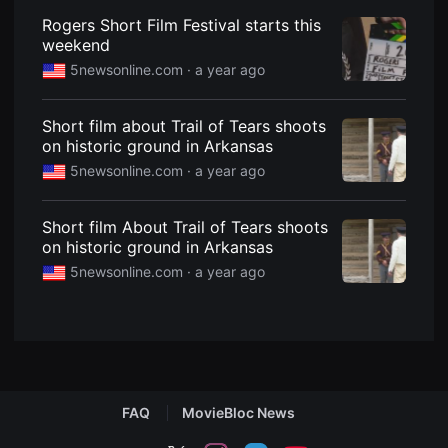
편
Rogers Short Film Festival starts this
영
화
weekend
추
5newsonline.com ·
a year ago
천,
독
립
영
Short film about Trail of Tears shoots
화
on historic ground in Arkansas
추
천,
5newsonline.com ·
a year ago
단
편
영
화
Short film About Trail of Tears shoots
감
on historic ground in Arkansas
상,
독
5newsonline.com ·
a year ago
립
영
화
감
상
플
랫
폼
을
FAQ
MovieBloc News
찾
는
이