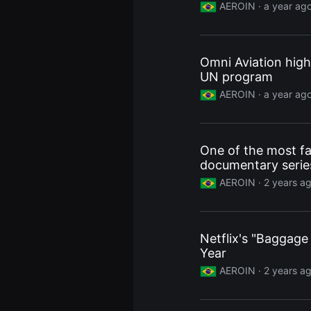
AEROIN ·
a year ag
견
할
수
있
는
온
Omni Aviation high
라
UN program
인
스
AEROIN ·
a year ag
트
리
밍
플
랫
One of the most f
폼
입
documentary series
니
AEROIN ·
2 years a
다.
국
내
외
단
편
Netflix's "Baggage 
영
Year
화
를
AEROIN ·
2 years a
손
쉽
게
찾