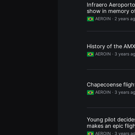
Infraero Aeroportos
용
자
show in memory of
에
게
AEROIN ·
2 years a
적
합
합
니
다.
무
History of the AMX
비
AEROIN ·
3 years a
블
록
은
신
인
감
독
Chapecoense flight
의
단
AEROIN ·
3 years a
편
영
화,
영
화
제
Young pilot decide
출
makes an epic flig
품
단
AEROIN ·
3 years a