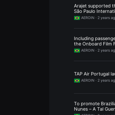
을
Arajet supported t
수
있
São Paulo Internati
고,
AEROIN ·
2 years a
새
로
운
감
성
과
Including passenge
메
the Onboard Film F
시
지
AEROIN ·
2 years a
를
담
은
독
립
영
TAP Air Portugal la
화
를
AEROIN ·
2 years a
폭
넓
게
만
날
수
To promote Brazili
있
Nunes – A Tal Guer
어
단