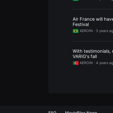
편
영
화,
화
제
Air France will hav
성
있
Festival
는
AEROIN ·
3 years a
독
립
영
화,
예
술
With testimonials,
성
VARIG's fall
과
작
AEROIN ·
4 years a
품
성
을
갖
춘
독
립
영
화
를
지
속
적
FAQ
MovieBloc News