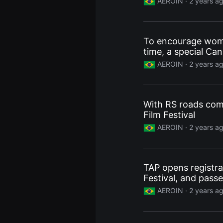
AEROIN ·
2 years a
편
영
화
추
천,
To encourage women 
독
time, a special Can
립
영
AEROIN ·
2 years a
화
추
천,
단
편
With RS roads comp
영
화
Film Festival
감
상,
AEROIN ·
2 years a
독
립
영
화
감
TAP opens registrat
상
Festival, and passe
플
랫
AEROIN ·
2 years a
폼
을
찾
는
이