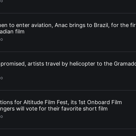
go
to enter aviation, Anac brings to Brazil, for the fir
adian film
go
romised, artists travel by helicopter to the Gramad
go
ions for Altitude Film Fest, its 1st Onboard Film
ngers will vote for their favorite short film
go