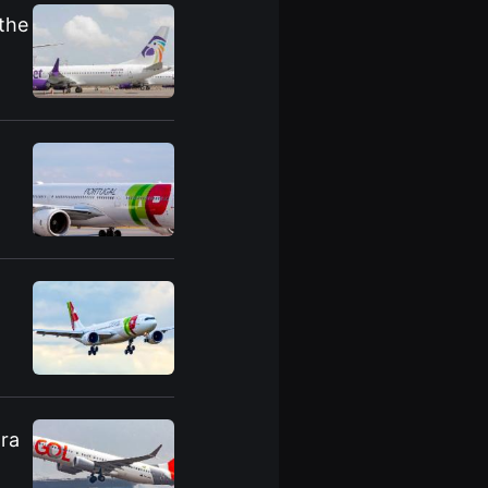
 the
ara