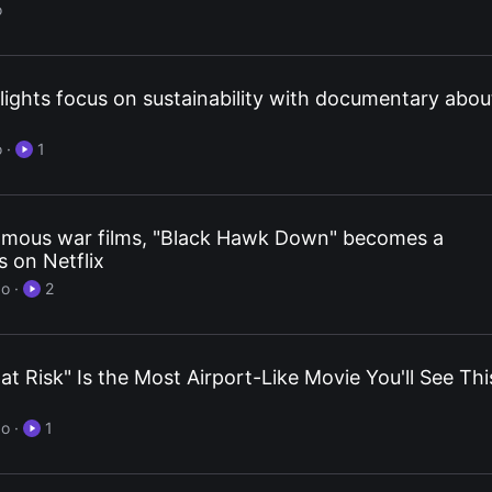
o
lights focus on sustainability with documentary abou
o
·
1
amous war films, "Black Hawk Down" becomes a
 on Netflix
go
·
2
at Risk" Is the Most Airport-Like Movie You'll See Thi
go
·
1