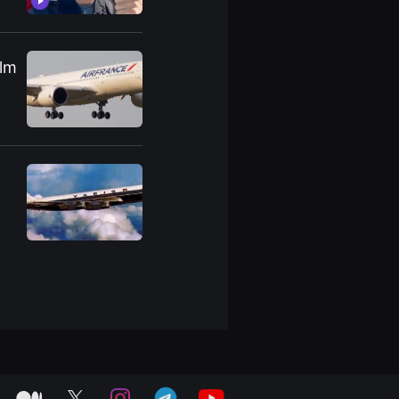
ilm
medium
twitter
instagram
telegram
youtube