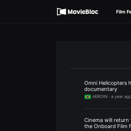
무
Terms of service
비
블
Film F
록
Privacy policy
은
단
편
영
화
와
독
립
영
화
를
중
심
으
로
Omni Helicopters h
다
documentary
양
한
AEROIN ·
a year ag
작
품
을
감
상
Cinema will return 
하
고
the Onboard Film F
발