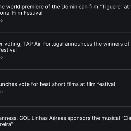
he world premiere of the Dominican film "Tiguere" at
onal Film Festival
go
r voting, TAP Air Portugal announces the winners of
estival
go
unches vote for best short films at film festival
go
anness, GOL Linhas Aéreas sponsors the musical "Cl
reira"