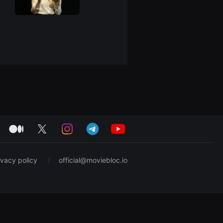
medium
twitter
instagram
telegram
youtube
ivacy policy
official@moviebloc.io