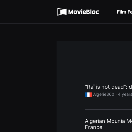
무
Terms of service
비
블
Film F
록
Privacy policy
은
단
편
영
화
와
독
립
영
화
를
중
심
으
로
"Raï is not dead":
다
양
Algerie360 ·
4 year
한
작
품
을
감
상
Algerian Mounia M
하
고
France
발