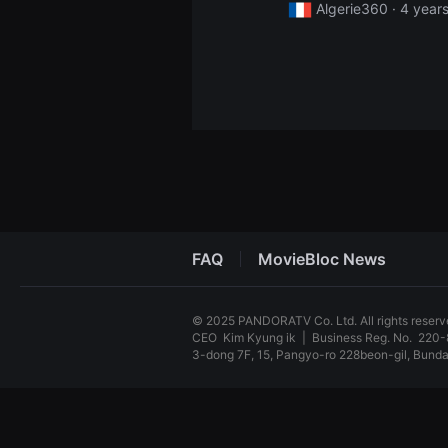
Algerie360 ·
4 year
견
할
수
있
는
온
라
인
스
트
리
밍
플
랫
폼
입
니
FAQ
MovieBloc News
다.
국
내
외
© 2025 PANDORATV Co. Ltd. All rights reser
단
CEO
Kim Kyung ik
|
Business Reg. No.
220-
편
영
3-dong 7F, 15, Pangyo-ro 228beon-gil, Bun
화
를
독
손
립
쉽
영
게
화
찾