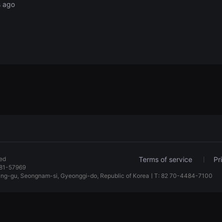
s ago
ved
Terms of service
Pr
81-57969
dang-gu, Seongnam-si, Gyeonggi-do, Republic of KoreaㅣT: 82 70-4484-7100