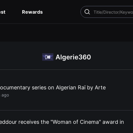
est
Rewards
SEARCH
Algerie360
 documentary series on Algerian Raï by Arte
s ago
eddour receives the "Woman of Cinema" award in