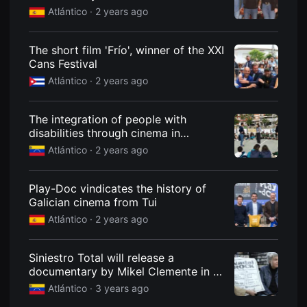
을
Atlántico ·
2 years ago
수
있
고,
새
The short film 'Frío', winner of the XXI
로
Cans Festival
운
감
Atlántico ·
2 years ago
성
과
메
The integration of people with
시
지
disabilities through cinema in
를
Redondela
Atlántico ·
2 years ago
담
은
독
립
Play-Doc vindicates the history of
영
Galician cinema from Tui
화
를
Atlántico ·
2 years ago
폭
넓
게
만
Siniestro Total will release a
날
documentary by Mikel Clemente in a
수
few months
있
Atlántico ·
3 years ago
어
단