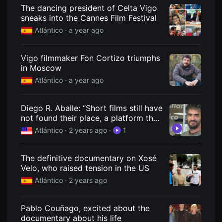
견
The dancing president of Celta Vigo
할
sneaks into the Cannes Film Festival
수
있
Atlántico ·
a year ago
는
온
라
인
Vigo filmmaker Fon Cortizo triumphs
스
in Moscow
트
리
Atlántico ·
a year ago
밍
플
랫
Diego R. Aballe: “Short films still have
폼
입
not found their place, a platform that
니
brings them together”
Atlántico ·
2 years ago
·
1
다.
국
내
외
The definitive documentary on Xosé
단
Velo, who raised tension in the US
편
영
Atlántico ·
2 years ago
화
를
손
쉽
Pablo Couñago, excited about the
게
documentary about his life
찾