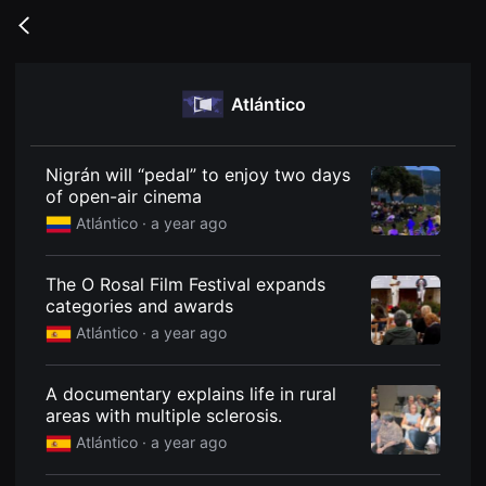
무
비
Go
블
back
록
은
단
Atlántico
편
영
화
와
독
Nigrán will “pedal” to enjoy two days
립
of open-air cinema
영
화
Atlántico ·
a year ago
를
중
심
The O Rosal Film Festival expands
으
로
categories and awards
다
Atlántico ·
a year ago
양
한
작
품
A documentary explains life in rural
을
areas with multiple sclerosis.
감
상
Atlántico ·
a year ago
하
고
발