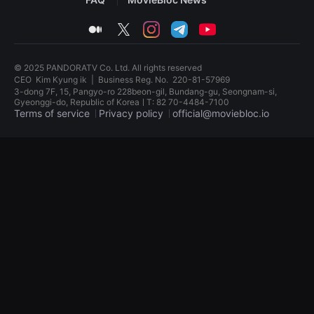
견
할
medium
twitter
instagram
telegram
youtube
수
있
는
온
© 2025 PANDORATV Co. Ltd. All rights reserved
라
인
CEO
Kim Kyung ik
|
Business Reg. No.
220-81-57969
스
3-dong 7F, 15, Pangyo-ro 228beon-gil, Bundang-gu, Seongnam-si,
트
Gyeonggi-do, Republic of KoreaㅣT: 82 70-4484-7100
리
Terms of service
Privacy policy
official@moviebloc.io
밍
플
독
랫
립
폼
영
입
화
니
단
다.
편
국
영
내
화
외
독
단
립
편
영
영
화
화
단
를
편
손
영
쉽
화
게
독
찾