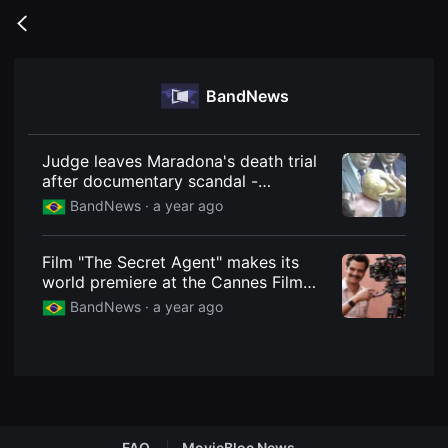
무
비
Go
블
back
록
은
단
BandNews
편
영
화
와
독
Judge leaves Maradona's death trial
립
after documentary scandal -
영
BandNews
화
BandNews ·
a year ago
를
중
심
Film "The Secret Agent" makes its
으
로
world premiere at the Cannes Film
다
Festival - BandNews
BandNews ·
a year ago
양
한
작
품
을
감
상
하
고
발
FAQ
MovieBloc News