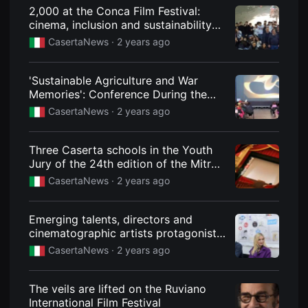
견
2,000 at the Conca Film Festival:
할
cinema, inclusion and sustainability
수
있
to relaunch the villages
CasertaNews ·
2 years ago
는
온
라
인
'Sustainable Agriculture and War
스
Memories': Conference During the
트
Conca Film Festival
리
CasertaNews ·
2 years ago
밍
플
랫
Three Caserta schools in the Youth
폼
입
Jury of the 24th edition of the Mitreo
니
Film Festival
CasertaNews ·
2 years ago
다.
국
내
외
Emerging talents, directors and
단
cinematographic artists protagonists
편
영
of the Ruviano Film Festival
CasertaNews ·
2 years ago
화
를
손
쉽
The veils are lifted on the Ruviano
게
International Film Festival
찾