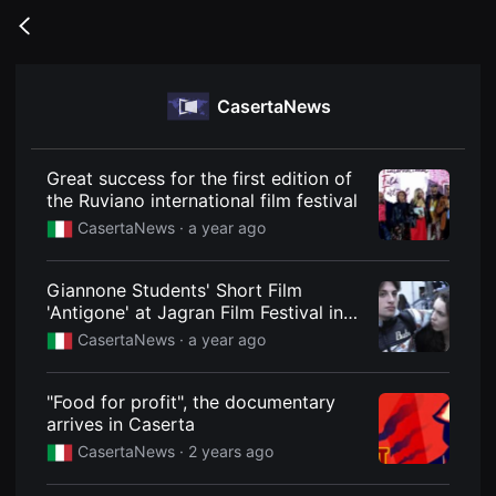
무
비
Go
블
back
록
은
단
CasertaNews
편
영
화
와
독
Great success for the first edition of
립
the Ruviano international film festival
영
화
CasertaNews ·
a year ago
를
중
심
Giannone Students' Short Film
으
로
'Antigone' at Jagran Film Festival in
다
India
CasertaNews ·
a year ago
양
한
작
품
"Food for profit", the documentary
을
arrives in Caserta
감
상
CasertaNews ·
2 years ago
하
고
발