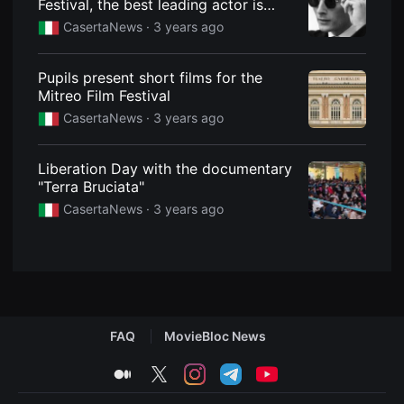
Festival, the best leading actor is
용
from Caserta
CasertaNews ·
3 years ago
자
에
게
적
Pupils present short films for the
합
Mitreo Film Festival
합
니
CasertaNews ·
3 years ago
다.
무
비
블
Liberation Day with the documentary
록
"Terra Bruciata"
은
신
CasertaNews ·
3 years ago
인
감
독
의
단
편
영
화,
영
FAQ
MovieBloc News
화
제
출
medium
twitter
instagram
telegram
youtube
품
단