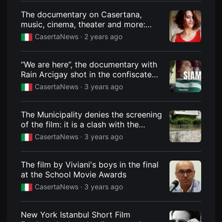
편
The documentary on Casertana,
영
화
music, cinema, theater and more:
추
events in Caserta over the weekend
천,
CasertaNews ·
2 years ago
from 16 to 18 February
독
립
영
“We are here”, the documentary with
화
추
Rain Arcigay shot in the confiscated
천,
property
CasertaNews ·
3 years ago
단
편
영
화
The Municipality denies the screening
감
of the film: it is a clash with the
상,
독
social centre
CasertaNews ·
3 years ago
립
영
화
감
The film by Viviani's boys in the final
상
at the School Movie Awards
플
랫
CasertaNews ·
3 years ago
폼
을
찾
New York Istanbul Short Film
는
이