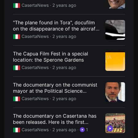
을
CasertaNews ·
2 years ago
수
있
고,
새
"The plane found in Tora", docufilm
로
on the disappearance of the aircraft
운
in the Second World War
감
CasertaNews ·
2 years ago
성
과
메
The Capua Film Fest in a special
시
지
location: the Sperone Gardens
를
CasertaNews ·
2 years ago
담
은
독
립
The documentary on the communist
영
mayor at the Political Science
화
를
department
CasertaNews ·
2 years ago
폭
넓
게
만
The documentary on Casertana has
날
been released. Here is the first
수
episode
있
CasertaNews ·
2 years ago
·
1
어
단