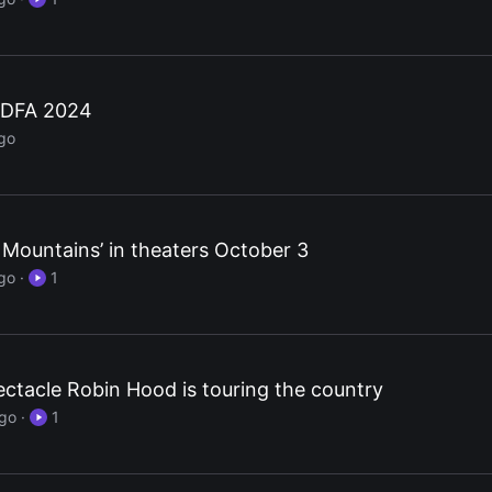
 IDFA 2024
go
Mountains’ in theaters October 3
go
·
1
ectacle Robin Hood is touring the country
ago
·
1