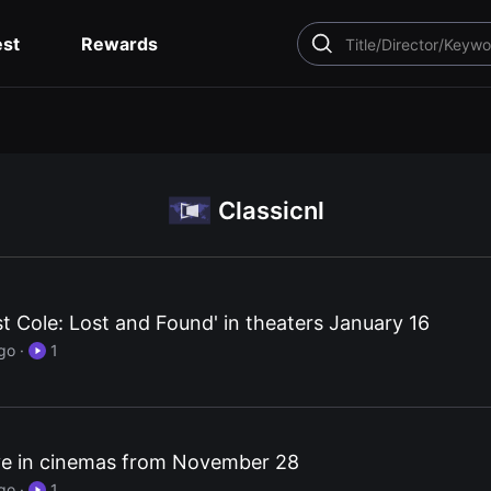
est
Rewards
SEARCH
Classicnl
st Cole: Lost and Found' in theaters January 16
go
·
1
ve in cinemas from November 28
go
·
1