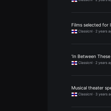
견
할
수
있
는
온
Films selected for
라
인
Classicnl ·
2 years a
스
트
리
밍
플
랫
폼
‘In Between These 
입
니
Classicnl ·
2 years a
다.
국
내
외
단
편
Musical theater sp
영
화
Classicnl ·
3 years 
를
손
쉽
게
찾