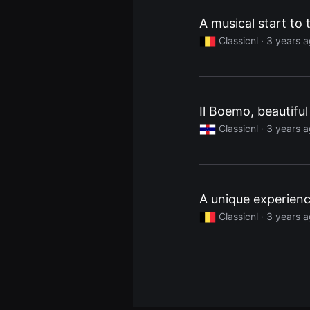
을
수
A musical start to
있
고,
Classicnl ·
3 years 
새
로
운
감
성
과
Il Boemo, beautiful
메
시
Classicnl ·
3 years 
지
를
담
은
독
립
영
A unique experienc
화
를
Classicnl ·
3 years 
폭
넓
게
만
날
수
있
어
단