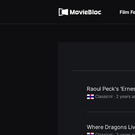
무
Terms of service
비
블
Film F
록
Privacy policy
은
단
편
영
화
와
독
립
영
화
를
중
심
으
로
Raoul Peck's 'Erne
다
양
Classicnl ·
2 years a
한
작
품
을
감
상
하
Where Dragons Li
고
발
Classicnl ·
2 years a