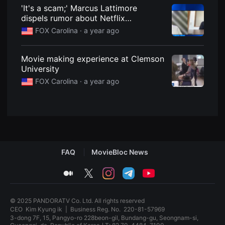
견
'It's a scam;' Marcus Lattimore
할
dispels rumor about Netflix
수
있
documentary
FOX Carolina ·
a year ago
는
온
라
인
Movie making experience at Clemson
스
University
트
리
FOX Carolina ·
a year ago
밍
플
랫
폼
입
니
다.
국
내
FAQ
MovieBloc News
외
단
편
medium
twitter
instagram
telegram
youtube
영
화
를
손
© 2025 PANDORATV Co. Ltd. All rights reserved
쉽
CEO
Kim Kyung ik
|
Business Reg. No.
220-81-57969
게
3-dong 7F, 15, Pangyo-ro 228beon-gil, Bundang-gu, Seongnam-si,
찾