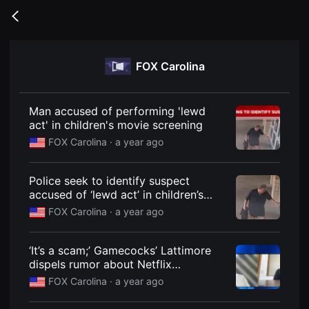
무
비
Go
블
back
록
은
단
FOX Carolina
편
영
화
와
독
Man accused of performing 'lewd
립
act' in children's movie screening
영
화
FOX Carolina ·
a year ago
를
중
심
Police seek to identify suspect
으
로
accused of ‘lewd act’ in children’s
다
movie screening
FOX Carolina ·
a year ago
양
한
작
품
‘It’s a scam;’ Gamecocks’ Lattimore
을
dispels rumor about Netflix
감
상
documentary
FOX Carolina ·
a year ago
하
고
발