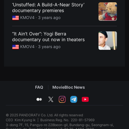
견
‘Unstuffed: A Build-A-Near Story’
할
documentary premieres
수
있
KMOV4 ·
3 years ago
는
온
라
인
“It Ain’t Over”: Yogi Berra
스
documentary out now in theaters
트
리
KMOV4 ·
3 years ago
밍
플
랫
폼
입
니
다.
국
내
FAQ
MovieBloc News
외
단
편
medium
twitter
instagram
telegram
youtube
영
화
를
손
© 2025 PANDORATV Co. Ltd. All rights reserved
쉽
CEO
Kim Kyung ik
|
Business Reg. No.
220-81-57969
게
3-dong 7F, 15, Pangyo-ro 228beon-gil, Bundang-gu, Seongnam-si,
찾