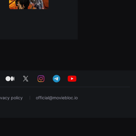
medium
twitter
instagram
telegram
youtube
ivacy policy
official@moviebloc.io