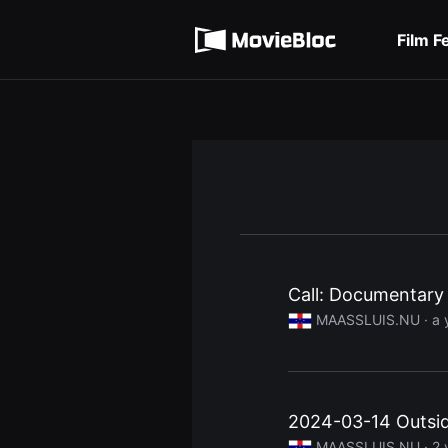
무
Terms of service
비
블
Film F
록
Privacy policy
은
단
편
영
화
와
독
립
영
화
를
중
심
으
로
Call: Documentary
다
양
MAASSLUIS.NU ·
a 
한
작
품
을
감
상
하
2024-03-14 Outside
고
발
MAASSLUIS.NU ·
2 