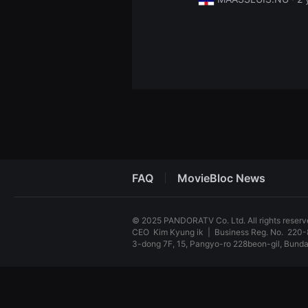
견
할
수
있
는
온
라
인
스
트
리
밍
플
랫
폼
입
니
FAQ
MovieBloc News
다.
국
내
외
© 2025 PANDORATV Co. Ltd. All rights reser
단
CEO
Kim Kyung ik
|
Business Reg. No.
220-
편
영
3-dong 7F, 15, Pangyo-ro 228beon-gil, Bun
화
를
독
손
립
쉽
영
게
화
찾