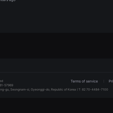
ved
Terms of service
Pr
81-57969
dang-gu, Seongnam-si, Gyeonggi-do, Republic of KoreaㅣT: 82 70-4484-7100