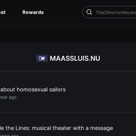
est
Rewards
SEARCH
MAASSLUIS.NU
 about homosexual sailors
year ago
 the Lines: musical theater with a message
years ago