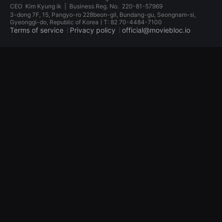
견
CEO
Kim Kyung ik
|
Business Reg. No.
220-81-57969
할
3-dong 7F, 15, Pangyo-ro 228beon-gil, Bundang-gu, Seongnam-si,
수
Gyeonggi-do, Republic of KoreaㅣT: 82 70-4484-7100
있
Terms of service
Privacy policy
official@moviebloc.io
는
온
라
독
인
립
스
영
트
화
리
단
밍
편
플
영
랫
화
폼
독
입
립
니
영
다.
화
국
단
내
편
외
영
단
화
편
독
영
립
화
영
를
화
손
단
쉽
편
게
영
찾
화