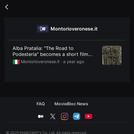
무
비
Go
블
back
록
은
단
Montorioveronese.it
편
영
화
와
독
Alba Pratalia: "The Road to
립
Podesteria" becomes a short film
영
competing at the Lessinia Film
화
Montorioveronese.it ·
a year ago
를
Festival.
중
심
으
로
다
양
한
작
FAQ
MovieBloc News
품
을
감
medium
twitter
instagram
telegram
youtube
상
하
고
발
© 2025 PANDORATV Co. Ltd. All rights reserved