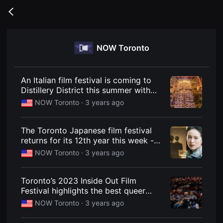
무
비
Go
블
back
록
은
단
NOW Toronto
편
영
화
와
독
An Italian film festival is coming to
립
Distillery District this summer with
영
hundreds of outdoor couches to
화
NOW Toronto ·
3 years ago
를
lounge on - NOW Toronto
중
심
The Toronto Japanese film festival
으
로
returns for its 12th year this week -
다
NOW Toronto
NOW Toronto ·
3 years ago
양
한
작
품
Toronto’s 2023 Inside Out Film
을
Festival highlights the best queer
감
상
films worldwide - NOW Toronto
NOW Toronto ·
3 years ago
하
고
발