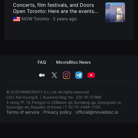
견
Concerts, film festivals, and Doors
할
Open Toronto: Here are the events
수
있
happening in May - NOW Toronto
NOW Toronto ·
3 years ago
는
온
라
인
스
트
리
밍
플
FAQ
MovieBloc News
랫
폼
입
medium
twitter
instagram
telegram
youtube
니
다.
국
내
© 2025 PANDORATV Co. Ltd. All rights reserved
외
CEO
Kim Kyung ik
|
Business Reg. No.
220-81-57969
단
3-dong 7F, 15, Pangyo-ro 228beon-gil, Bundang-gu, Seongnam-si,
편
Gyeonggi-do, Republic of KoreaㅣT: 82 70-4484-7100
영
Terms of service
Privacy policy
official@moviebloc.io
화
를
손
독
쉽
립
게
영
찾